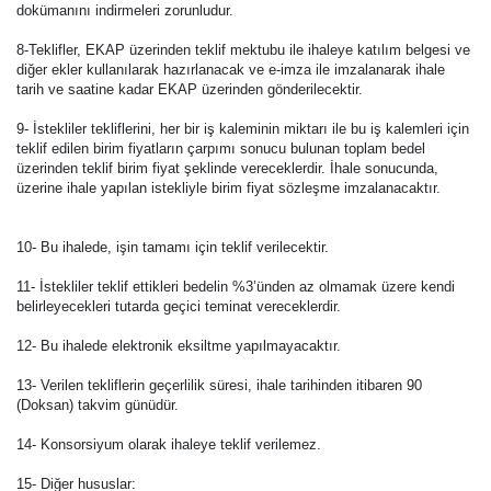
dokümanını indirmeleri zorunludur.
8-Teklifler, EKAP üzerinden teklif mektubu ile ihaleye katılım belgesi ve
diğer ekler kullanılarak hazırlanacak ve e-imza ile imzalanarak ihale
tarih ve saatine kadar EKAP üzerinden gönderilecektir.
9- İstekliler tekliflerini, her bir iş kaleminin miktarı ile bu iş kalemleri için
teklif edilen birim fiyatların çarpımı sonucu bulunan toplam bedel
üzerinden teklif birim fiyat şeklinde vereceklerdir. İhale sonucunda,
üzerine ihale yapılan istekliyle birim fiyat sözleşme imzalanacaktır.
10- Bu ihalede, işin tamamı için teklif verilecektir.
11- İstekliler teklif ettikleri bedelin %3’ünden az olmamak üzere kendi
belirleyecekleri tutarda geçici teminat vereceklerdir.
12- Bu ihalede elektronik eksiltme yapılmayacaktır.
13- Verilen tekliflerin geçerlilik süresi, ihale tarihinden itibaren 90
(Doksan) takvim günüdür.
14- Konsorsiyum olarak ihaleye teklif verilemez.
15- Diğer hususlar: