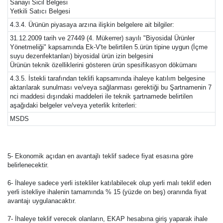
Sanayi Sicil Belgesi
Yetkili Satıcı Belgesi
4.3.4. Ürünün piyasaya arzına ilişkin belgelere ait bilgiler:
31.12.2009 tarih ve 27449 (4. Mükerrer) sayılı "Biyosidal Ürünler
Yönetmeliği" kapsamında Ek-V'te belirtilen 5.ürün tipine uygun (İçme
suyu dezenfektanları) biyosidal ürün izin belgesini
Ürünün teknik özelliklerini gösteren ürün spesifikasyon dökümanı
4.3.5. İstekli tarafından teklifi kapsamında ihaleye katılım belgesine
aktarılarak sunulması ve/veya sağlanması gerektiği bu Şartnamenin 7
nci maddesi dışındaki maddeleri ile teknik şartnamede belirtilen
aşağıdaki belgeler ve/veya yeterlik kriterleri:
MSDS
5- Ekonomik açıdan en avantajlı teklif sadece fiyat esasına göre
belirlenecektir.
6- İhaleye sadece yerli istekliler katılabilecek olup yerli malı teklif eden
yerli istekliye ihalenin tamamında % 15 (yüzde on beş) oranında fiyat
avantajı uygulanacaktır.
7- İhaleye teklif verecek olanların, EKAP hesabına giriş yaparak ihale