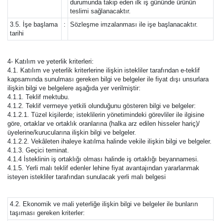
durumunda takip eden ilk iş gününde ürünün
teslimi sağlanacaktır.
3.5. İşe başlama
:
Sözleşme imzalanması ile işe başlanacaktır.
tarihi
4- Katılım ve yeterlik kriterleri:
4.1. Katılım ve yeterlik kriterlerine ilişkin istekliler tarafından e-teklif
kapsamında sunulması gereken bilgi ve belgeler ile fiyat dışı unsurlara
ilişkin bilgi ve belgelere aşağıda yer verilmiştir:
4.1.1. Teklif mektubu.
4.1.2. Teklif vermeye yetkili olunduğunu gösteren bilgi ve belgeler:
4.1.2.1. Tüzel kişilerde; isteklilerin yönetimindeki görevliler ile ilgisine
göre, ortaklar ve ortaklık oranlarına (halka arz edilen hisseler hariç)/
üyelerine/kurucularına ilişkin bilgi ve belgeler.
4.1.2.2. Vekâleten ihaleye katılma halinde vekile ilişkin bilgi ve belgeler.
4.1.3. Geçici teminat.
4.1.4 İsteklinin iş ortaklığı olması halinde iş ortaklığı beyannamesi.
4.1.5. Yerli malı teklif edenler lehine fiyat avantajından yararlanmak
isteyen istekliler tarafından sunulacak yerli malı belgesi
4.2. Ekonomik ve mali yeterliğe ilişkin bilgi ve belgeler ile bunların
taşıması gereken kriterler: