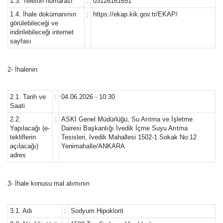
1.3. Telefon numarası
:
03126161651
1.4. İhale dokümanının
:
https://ekap.kik.gov.tr/EKAP/
görülebileceği ve
indirilebileceği internet
sayfası
2- İhalenin
2.1. Tarih ve
:
04.06.2026 - 10:30
Saati
2.2.
:
ASKİ Genel Müdürlüğü, Su Arıtma ve İşletme
Yapılacağı (e-
Dairesi Başkanlığı İvedik İçme Suyu Arıtma
tekliflerin
Tesisleri, İvedik Mahallesi 1502-1 Sokak No:12
açılacağı)
Yenimahalle/ANKARA
adres
3- İhale konusu mal alımının
3.1. Adı
:
Sodyum Hipoklorit