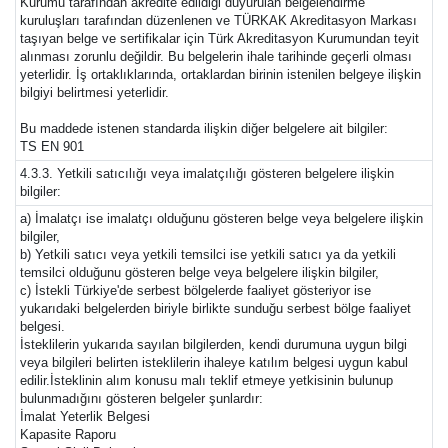
Kurumu tarafından akredite edildiği duyurulan belgelendirme
kuruluşları tarafından düzenlenen ve TÜRKAK Akreditasyon Markası
taşıyan belge ve sertifikalar için Türk Akreditasyon Kurumundan teyit
alınması zorunlu değildir. Bu belgelerin ihale tarihinde geçerli olması
yeterlidir. İş ortaklıklarında, ortaklardan birinin istenilen belgeye ilişkin
bilgiyi belirtmesi yeterlidir.
Bu maddede istenen standarda ilişkin diğer belgelere ait bilgiler:
TS EN 901
4.3.3. Yetkili satıcılığı veya imalatçılığı gösteren belgelere ilişkin
bilgiler:
a) İmalatçı ise imalatçı olduğunu gösteren belge veya belgelere ilişkin
bilgiler,
b) Yetkili satıcı veya yetkili temsilci ise yetkili satıcı ya da yetkili
temsilci olduğunu gösteren belge veya belgelere ilişkin bilgiler,
c) İstekli Türkiye'de serbest bölgelerde faaliyet gösteriyor ise
yukarıdaki belgelerden biriyle birlikte sunduğu serbest bölge faaliyet
belgesi.
İsteklilerin yukarıda sayılan bilgilerden, kendi durumuna uygun bilgi
veya bilgileri belirten isteklilerin ihaleye katılım belgesi uygun kabul
edilir.İsteklinin alım konusu malı teklif etmeye yetkisinin bulunup
bulunmadığını gösteren belgeler şunlardır:
İmalat Yeterlik Belgesi
Kapasite Raporu