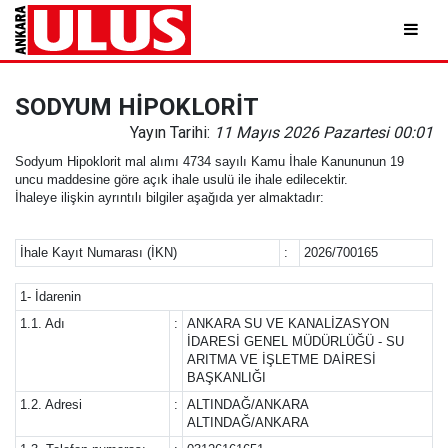
SODYUM HİPOKLORİT
Yayın Tarihi:
11 Mayıs 2026 Pazartesi 00:01
Sodyum Hipoklorit mal alımı 4734 sayılı Kamu İhale Kanununun 19
uncu maddesine göre açık ihale usulü ile ihale edilecektir.
İhaleye ilişkin ayrıntılı bilgiler aşağıda yer almaktadır:
İhale Kayıt Numarası (İKN)
:
2026/700165
1- İdarenin
1.1. Adı
:
ANKARA SU VE KANALİZASYON
İDARESİ GENEL MÜDÜRLÜĞÜ - SU
ARITMA VE İŞLETME DAİRESİ
BAŞKANLIĞI
1.2. Adresi
:
ALTINDAĞ/ANKARA
ALTINDAĞ/ANKARA