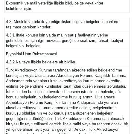
Ekonomik ve mali yeterliğe ilişkin bilgi, belge veya kriter
belirtilmemiştir.
4.3. Mesleki ve teknik yeterliğe ilişkin bilgi ve belgeler ile bunların
taşıması gereken kriterler:
4.3.1 İhale konusu işin ya da malın satış faaliyetinin yerine
getirilebilmesi için ilgili mevzuat gereğince sicil, izin, ruhsat, faaliyet
belgesi vb. belgeler:
Biyosidal Ürün Ruhsatnamesi
4.3.2 Kaliteye ilişkin belgelere ait bilgiler:
Türk Akreditasyon Kurumu tarafından akredite edilen belgelendirme
kuruluşları veya Uluslararası Akreditasyon Forumu Karşılıklı Tanınma
Antlaşmasında yer alan ulusal akreditasyon kurumlarınca akredite
edilmiş belgelendirme kuruluşları tarafından düzenlenmesi zorunludur.
İsteklilerden bu bilgilerin tevsik edilmesinin istenilmesi halinde, söz
konusu belgelerin, bu belgelendirme kuruluşlarının, Uluslararası
Akreditasyon Forumu Karşılıklı Tanınma Antlaşmasında yer alan
ulusal akreditasyon kurumlarınca akredite edilmiş belgelendirme
kuruluşu olduklarının ve bu kuruluşlarca düzenlenen belgelerin
geçerliliğini sürdürdüğünün, Türk Akreditasyon Kurumundan alınacak
bir yazı ile teyit edilmesi gerekir. İhale tarihi veya bu tarihten önceki bir
yıl içinde alınan teyit yazıları geçerlidir. Ancak, Türk Akreditasyon