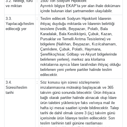
3.2. Niteliği, türü
:
1500 Ton Sodyum Hipoklorit
ve miktarı
Ayrıntılı bilgiye EKAP’ta yer alan ihale dokümanı
içinde bulunan idari şartnameden ulaşılabilir.
3.3.
:
Teslim edilecek Sodyum Hipoklorit İdarenin
Yapılacağı/teslim
ihtiyaç duyduğu miktarda ve İdarenin belirttiği
edileceği yer
tesislere (İvedik, Beypazarı, Polatlı, Bala
Karadalak, Bala Kesikköprü, Çubuk, Kazan,
Pursaklar ve Temelli Arıtma Tesislerine) ve
bölgelere (Nallıhan, Beypazarı, Kızılcahamam,
Çamlıdere, Çubuk, Polatlı, Haymana,
Şereflikoçhisar, Gölbaşı ve Akyurt bölgelerinde
belirlenen yerlere), merkez ara klorlama
noktalarına ayrıca İdare tarafından ihtiyaç olduğu
belirlenen yeni yerlere partiler halinde teslim
edilecektir.
3.4.
:
Söz konusu işin süresi sözleşmenin
Süresi/teslim
imzalanmasına müteakip başlayacak ve 365
tarihi
takvim günü sonunda bitecektir. Ürün ihtiyaca
bağlı olarak partiler halinde alınacak olup İdare
ürün talebini yükleniciye faks ve/veya mail ile
hafta içi mesai saatleri içinde bildirecektir. Talep
tarihi de dahil olmak üzere 3 (üç) takvim günü
içerisinde ürün İdareye teslim edilecektir. Son
teslim tarihinin tatil gününe rastlaması