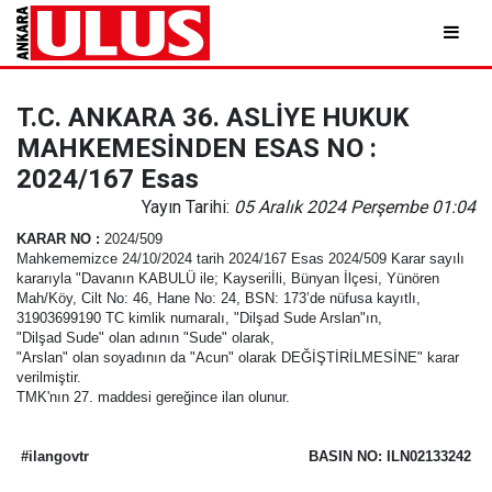
T.C. ANKARA 36. ASLİYE HUKUK
MAHKEMESİNDEN ESAS NO :
2024/167 Esas
Yayın Tarihi:
05 Aralık 2024 Perşembe 01:04
KARAR NO
:
2024/509
Mahkememizce 24/10/2024 tarih 2024/167 Esas 2024/509 Karar sayılı
kararıyla "Davanın KABULÜ ile; Kayseriİli, Bünyan İlçesi, Yünören
Mah/Köy, Cilt No: 46, Hane No: 24, BSN: 173’de nüfusa kayıtlı,
31903699190 TC kimlik numaralı, "Dilşad Sude Arslan"ın,
"Dilşad Sude" olan adının "Sude" olarak,
"Arslan" olan soyadının da "Acun" olarak DEĞİŞTİRİLMESİNE" karar
verilmiştir.
TMK'nın 27. maddesi gereğince ilan olunur.
#ilangovtr
BASIN NO: ILN02133242