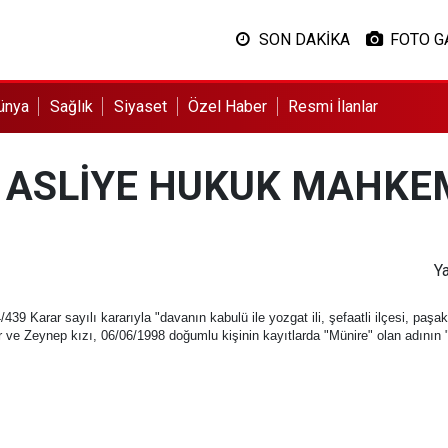
SON DAKİKA
FOTO G
ünya
Sağlık
Siyaset
Özel Haber
Resmi İlanlar
6. ASLİYE HUKUK MAHK
Ya
Karar sayılı kararıyla "davanın kabulü ile yozgat ili, şefaatli ilçesi, paşak
 ve Zeynep kızı, 06/06/1998 doğumlu kişinin kayıtlarda "Münire" olan adının "