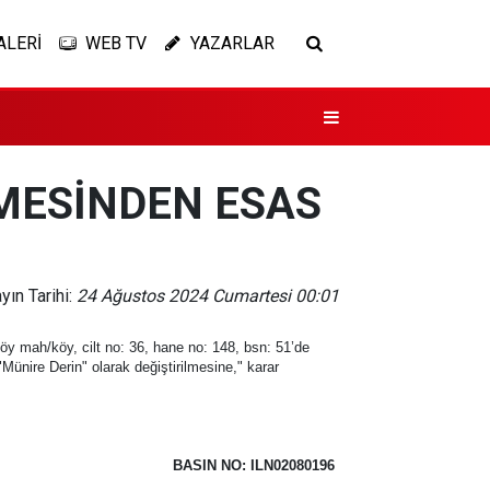
ALERİ
WEB TV
YAZARLAR
EMESİNDEN ESAS
yın Tarihi:
24 Ağustos 2024 Cumartesi 00:01
öy mah/köy, cilt no: 36, hane no: 148, bsn: 51’de
Münire Derin" olarak değiştirilmesine," karar
BASIN NO: ILN02080196