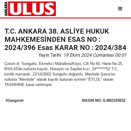
T.C. ANKARA 38. ASLİYE HUKUK
MAHKEMESİNDEN ESAS NO :
2024/396 Esas KARAR NO : 2024/384
Yayın Tarihi:
19 Ekim 2024 Cumartesi 00:01
Çorum ili, Sungurlu, Ekmekci Mahallesi/Köyü, Cilt No:60, Hane No:25,
BSN:43'de nufüsta kayıtlı, Hüseyin ve Sayibe kızı, 33*******52 T.C.
kimlik numaralı, 22/10/2002 Sungurlu doğumlu, Mevlüde Şavur'un
nüfusta "Mevlüde" olarak kayıtlı bulunan isminin "EYLÜL" olarak
TASHİHİNE karar verilmiştir.
#ilangovtr
BASIN NO: ILN02105652