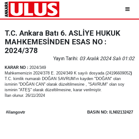
T.C. Ankara Batı 6. ASLİYE HUKUK
MAHKEMESİNDEN ESAS NO :
2024/378
Yayın Tarihi:
03 Aralık 2024 Salı 01:02
KARAR NO
:
2024/349
Mahkememizin 2024/378 E. 2024/349 K sayılı dosyada (24196609052
)
T.C. kimlik numaralı DOĞAN SAVRUM'ın kayden
'
'DOĞAN" olan
isminin ''DOĞAN CAN'' olarak düzeltilmesine , ''SAVRUM" olan soy
isminin ''ATEŞ'' olarak düzeltilmesine, karar verilmiştir.
İlan olunur. 26/11/2024
#ilangovtr
BASIN NO: ILN02132427