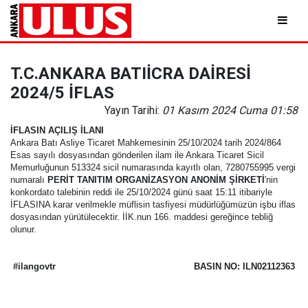
T.C.ANKARA BATIİCRA DAİRESİ
2024/5 İFLAS
Yayın Tarihi:
01 Kasım 2024 Cuma 01:58
İFLASIN AÇILIŞ İLANI
Ankara Batı Asliye Ticaret Mahkemesinin 25/10/2024 tarih 2024/864
Esas sayılı dosyasından gönderilen ilam ile Ankara Ticaret Sicil
Memurluğunun 513324 sicil numarasında kayıtlı olan, 7280755995 vergi
numaralı
PERİT TANITIM ORGANİZASYON ANONİM ŞİRKETİ
'nin
konkordato talebinin reddi ile 25/10/2024 günü saat 15:11 itibariyle
İFLASINA karar verilmekle müflisin tasfiyesi müdürlüğümüzün işbu iflas
dosyasından yürütülecektir. İİK.nun 166. maddesi gereğince tebliğ
olunur.
#ilangovtr
BASIN NO: ILN02112363