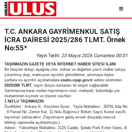
T.C. ANKARA GAYRİMENKUL SATIŞ
İCRA DAİRESİ 2025/286 TLMT. Örnek
No:55*
Yayın Tarihi:
23 Mayıs 2026 Cumartesi 00:01
TAŞINMAZIN GAZETE VEYA İNTERNET HABER SİTESİ İLANI
Bir borçtan dolayı aşağıda cins, miktar ve değerleri yazılı mallar satışa
çıkarılmış olup, mahcuzun ayrıntılı görsellerine, artırmaya ilişkin
şartlara ve ayrıntılı açıklamalara
esatis.uyap.gov.tr
adresi üzerinden
2025/286 TLMT.
sayılı dosya numarası ile erişim sağlanabilir.
Satılmasına karar verilen taşınmazın cinsi, mahiyeti, bulunduğu yer,
muhammen kıymeti ve önemli vasıfları:
1 NO'LU TAŞINMAZIN
Özellikleri : Ankara İli , Keçiören İlçesi , Yayla Mahallesi , 30791 Ada No
, 9 Parsel No ,Zemin Kat, 11 Nolu Bağımsız Bölüm Sayılı Konut vasıflı
taşınmaz satılacaktır. (Taşınmazın geniş evsafı dosyada mevcut
bilirkişi raporunda açıklanmıştır.)
Adresi : Yükseltepe Mahallesi, 2125 Cadde, Şelale Park Evleri Sitesi, B