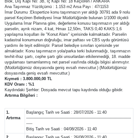
Blok, Dış Kapı No: 3B, İç Kapı No: 18 Keçiören / ANKARA
Ana Taşınmaz Yüzölçümü : 1.153 m2 Arsa Payı : 47/1153
İmar Durumu :Ekspertize konu taşınmazın yer aldığı 30791 ada 9 nolu
parsel Keçiören Belediyesi İmar Müdürlüğünde bulunan 1/1000 ölçekli
Uygulama İmar Planına göre, değerleme konusu taşınmazın yer aldığı
parselin, ayrık nizam, 4 kat, Hmax 12,50m, TAKS:0,40 KAKS:1,6
yapılaşma koşulları ile "Konut Alanı" içerisinde kalmaktadır. Parselin
kadastral konumunun doğruluğu, imar paftası ve CBS uydu görüntüsü
yardımı ile teyit edilmiştir. Parsel belediye sınırları içerisinde yer
almaktadır. Konu taşınmazın yola/parka terki bulunmadığı, taşınmazın
tevhit-ifraz şartı, cephe şartı gibi unsurlardan etkilenmediği, 18. madde
uygulaması tamamlanmış net parsel vasfında olduğu bilgisi alınmıştır.
(Müdürlüğümüz dosyasında geniş evsafı mevcuttur.) (Müdürlüğümüz
dosyasında geniş evsafı mevcuttur.)
Kıymeti : 3.800.000,00 TL
KDV Oranı : %1
Kaydındaki Şerhler: Dosyada mevcut tapu kaydında olduğu gibidir.
Artırma Bilgileri :
1.
Başlangıç Tarih ve Saati : 28/07/2026 - 11:40
Artırma
-------------------------------------------------------------------------------------
-----
Bitiş Tarih ve Saati : 04/08/2026 - 11:40
2.
Başlangıç Tarih ve Saati : 26/08/2026 - 11:40