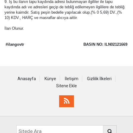
9. İş bu ilanın tapu kaydında adresi bulunmayan ilgililer ile tapu
kaydında adı ve adresleri geçip de tebliğ edilemeyen ilgililere de tebliğ
yerine kaimdir. Satış peşin bedelle yapılacak olup,(% 0 5,69) DV.,(%
10) KDV., HARÇ ve masraflar alıcıya aittir.
İlan Olunur.
#ilangovtr
BASIN NO: ILN02121669
Anasayfa
Künye
İletişim
Gizlilik İlkeleri
Sitene Ekle