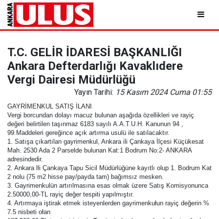
T.C. GELİR İDARESİ BAŞKANLIĞI
Ankara Defterdarlığı Kavaklıdere
Vergi Dairesi Müdürlüğü
Yayın Tarihi:
15 Kasım 2024 Cuma 01:55
GAYRİMENKUL SATIŞ İLANI
Vergi borcundan dolayı macuz bulunan aşağıda özellikleri ve rayiç
değeri belirtilen taşınmaz 6183 sayılı A.A.T.U.H. Kanunun 94 ,
99.Maddeleri gereğince açık artırma usulü ile satılacaktır.
1. Satışa çıkartılan gayrimenkul, Ankara ili Çankaya İlçesi Küçükesat
Mah. 2530 Ada 2 Parselde bulunan Kat:1 Bodrum No:2- ANKARA
adresindedir.
2. Ankara lli Çankaya Tapu Sicil Müdürlüğüne kayıtlı olup 1. Bodrum Kat
2 nolu (75 m2 hisse pay/payda tam) bağımsız mesken.
3. Gayrimenkulün artırılmasına esas olmak üzere Satış Komisyonunca
2.50000,00-TL rayiç değer tespiti yapılmıştır.
4. Artırmaya iştirak etmek isteyenlerden gayrimenkułun rayiç değerin %
7.5 nisbeti ołan