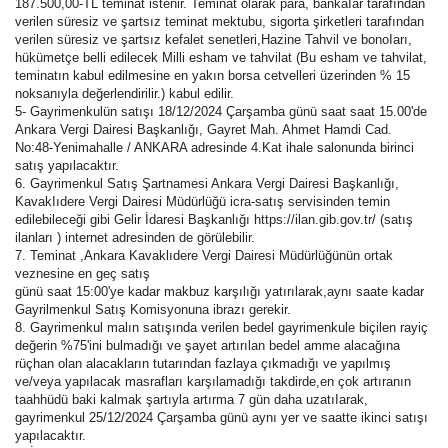
187.500,00-TL teminat istenir. Teminat olarak para, bankaIar tarafından
verilen süresiz ve şartsız teminat mektubu, sigorta şirketleri tarafından
verilen süresiz ve şartsız kefalet senetleri,Hazine Tahvil ve bonoIarı,
hükümetçe belli edilecek Milli esham ve tahvilat (Bu esham ve tahvilat,
teminatın kabul edilmesine en yakın borsa cetvelleri üzerinden % 15
noksanıyla değerlendirilir.) kabul edilir.
5- Gayrimenkulün satışı 18/12/2024 Çarşamba günü saat saat 15.00'de
Ankara Vergi Dairesi Başkanlığı, Gayret Mah. Ahmet Hamdi Cad.
No:48-Yenimahalle / ANKARA adresinde 4.Kat ihale salonunda birinci
satış yapılacaktır.
6. Gayrimenkul Satış Şartnamesi Ankara Vergi Dairesi Başkanlığı,
KavakIıdere Vergi Dairesi Müdürlüğü icra-satış servisinden temin
edilebileceği gibi Gelir İdaresi Başkanlığı https://ilan.gib.gov.tr/ (satış
ilanları ) internet adresinden de görülebilir.
7. Teminat ,Ankara Kavaklıdere Vergi Dairesi Müdürlüğünün ortak
veznesine en geç satış
günü saat 15:00'ye kadar makbuz karşılığı yatırılarak,aynı saate kadar
Gayrilmenkul Satış Komisyonuna ibrazı gerekir.
8. Gayrimenkul malın satışında verilen bedel gayrimenkule biçilen rayiç
değerin %75'ini bulmadığı ve şayet artırılan bedel amme alacağına
rüçhan olan alacakların tutarından fazlaya çıkmadığı ve yapılmış
ve/veya yapılacak masrafları karşılamadığı takdirde,en çok artıranın
taahhüdü baki kalmak şartıyla artırma 7 gün daha uzatıIarak,
gayrimenkul 25/12/2024 Çarşamba günü aynı yer ve saatte ikinci satışı
yapılacaktır.