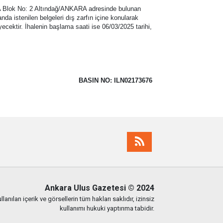
si A Blok No: 2 Altındağ/ANKARA adresinde bulunan
nda istenilen belgeleri dış zarfın içine konularak
yecektir. İhalenin başlama saati ise 06/03/2025 tarihi,
BASIN NO: ILN02173676
Ankara Ulus Gazetesi
© 2024
lanılan içerik ve görsellerin tüm hakları saklıdır, izinsiz
kullanımı hukuki yaptırıma tabidir.