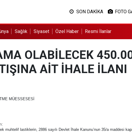
SON DAKİKA
FOTO G
ünya
Sağlık
Siyaset
Özel Haber
Resmi İlanlar
AMA OLABİLECEK 450.0
IŞINA AİT İHALE İLANI
ETME MÜESSESESİ
ı:
muhtelif lastiklerin, 2886 sayılı Devlet İhale Kanunu’nun 35/a maddesi kapal