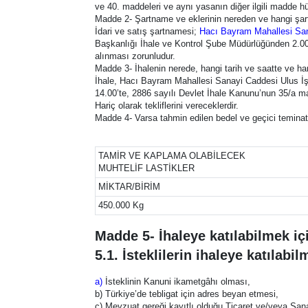
ve 40. maddeleri ve aynı yasanın diğer ilgili madde hük
Madde 2- Şartname ve eklerinin nereden ve hangi şart
İdari ve satış şartnamesi;
Hacı Bayram Mahallesi San
Başkanlığı İhale ve Kontrol Şube Müdürlüğünden 2.000 T
alınması zorunludur.
Madde 3- İhalenin nerede, hangi tarih ve saatte ve ha
İhale, Hacı Bayram Mahallesi Sanayi Caddesi Ulus İ
14.00’te, 2886 sayılı Devlet İhale Kanunu’nun 35/a mad
Hariç olarak tekliflerini vereceklerdir.
Madde 4- Varsa tahmin edilen bedel ve geçici teminat
TAMİR VE KAPLAMA OLABİLECEK
MUHTELİF LASTİKLER
MİKTAR/BİRİM
450.000 Kg
Madde 5- İhaleye katılabilmek için
5.1. İsteklilerin ihaleye katılabi
a)
İsteklinin Kanuni ikametgâhı olması,
b) Türkiye’de tebligat için adres beyan etmesi,
c) Mevzuat gereği kayıtlı olduğu Ticaret ve/veya Sana