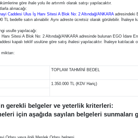
ümlerine göre ihale yolu ile artırımlı olarak satışı yapılacaktır.
larla alınacağı:
ayi Caddesi Ulus İş Hanı Sitesi A Blok No: 2 Altındağ/ANKARA
adresindeki 
L bedelle satın alınabilir. Aynı adreste ücretsiz olarak görülebilir. İhaleye k
ngi usulle yapılacağı:
ş Hanı Sitesi A Blok No: 2 Altındağ/ANKARA adresinde bulunan EGO İdare Enc
desi kapalı teklif usulüne göre satış ihalesi yapılacaktır. İhaleye katılacak 
 miktarı:
TOPLAM TAHMİNİ BEDEL
1.350.000 TL (KDV Hariç)
 gerekli belgeler ve yeterlik kriterleri:
lmeleri için aşağıda sayılan belgeleri sunmaları 
yi Odası veya ilgili Meslek Odası belgesi,