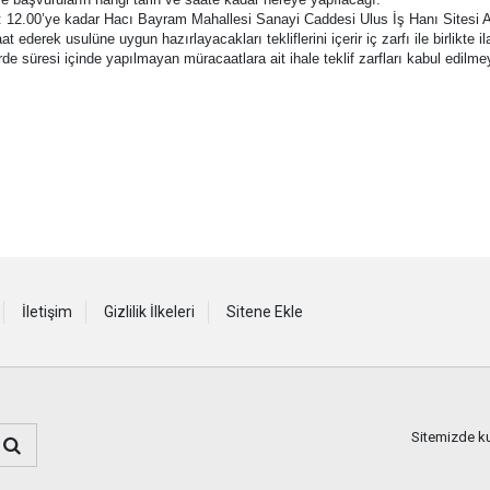
 Saat: 12.00’ye kadar Hacı Bayram Mahallesi Sanayi Caddesi Ulus İş Hanı Site
ek usulüne uygun hazırlayacakları tekliflerini içerir iç zarfı ile birlikte ila
de süresi içinde yapılmayan müracaatlara ait ihale teklif zarfları kabul edilme
İletişim
Gizlilik İlkeleri
Sitene Ekle
Sitemizde kul