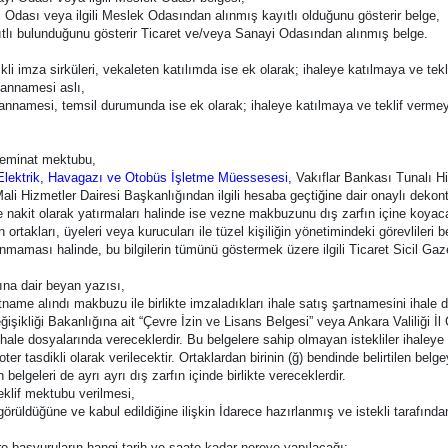
 Odası veya ilgili Meslek Odasından alınmış kayıtlı olduğunu gösterir belge,
ayıtlı bulunduğunu gösterir Ticaret ve/veya Sanayi Odasından alınmış belge.
ikli imza sirküleri, vekaleten katılımda ise ek olarak; ihaleye katılmaya ve tekl
yannamesi aslı,
yannamesi, temsil durumunda ise ek olarak; ihaleye katılmaya ve teklif vermey
Teminat mektubu,
Elektrik, Havagazı ve Otobüs İşletme Müessesesi,
Vakıflar Bankası Tunalı H
i Hizmetler Dairesi Başkanlığından ilgili hesaba geçtiğine dair onaylı dekontu
ine nakit olarak yatırmaları halinde ise vezne makbuzunu dış zarfın içine koyaca
in ortakları, üyeleri veya kurucuları ile tüzel kişiliğin yönetimindeki görevlileri
unmaması halinde, bu bilgilerin tümünü göstermek üzere ilgili Ticaret Sicil Gaze
rına dair beyan yazısı,
artname alındı makbuzu ile birlikte imzaladıkları ihale satış şartnamesini ihale
m Değişikliği Bakanlığına ait “Çevre İzin ve Lisans Belgesi” veya Ankara Valili
le dosyalarında vereceklerdir. Bu belgelere sahip olmayan istekliler ihaleye 
er tasdikli olarak verilecektir. Ortaklardan birinin (ğ) bendinde belirtilen bel
belgeleri de ayrı ayrı dış zarfın içinde birlikte vereceklerdir.
eklif mektubu verilmesi,
e görüldüğüne ve kabul edildiğine ilişkin İdarece hazırlanmış ve istekli tarafın
 başvuruların hangi tarih ve saate kadar nereye yapılacağı: