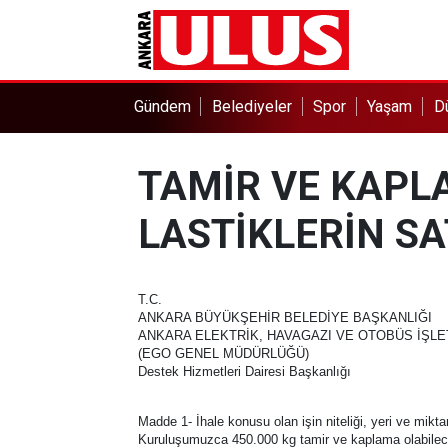
Gündem
Belediyeler
Spor
Yaşam
D
TAMİR VE KAPL
LASTİKLERİN SAT
T.C.
ANKARA BÜYÜKŞEHİR BELEDİYE BAŞKANLIĞI
ANKARA ELEKTRİK, HAVAGAZI VE OTOBÜS İŞL
(EGO GENEL MÜDÜRLÜĞÜ)
Destek Hizmetleri Dairesi Başkanlığı
Madde 1- İhale konusu olan işin niteliği, yeri ve miktar
Kuruluşumuzca 450.000 kg tamir ve kaplama olabilecek 