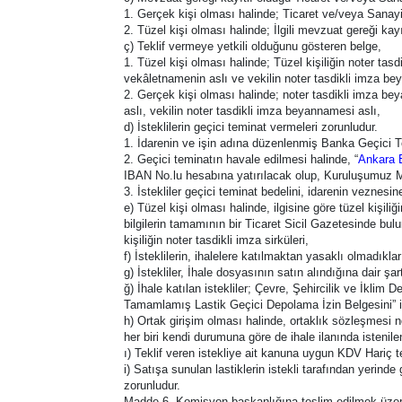
1. Gerçek kişi olması halinde; Ticaret ve/veya Sanayi
2. Tüzel kişi olması halinde; İlgili mevzuat gereği k
ç) Teklif vermeye yetkili olduğunu gösteren belge,
1. Tüzel kişi olması halinde; Tüzel kişiliğin noter tasd
vekâletnamenin aslı ve vekilin noter tasdikli imza be
2. Gerçek kişi olması halinde; noter tasdikli imza be
aslı, vekilin noter tasdikli imza beyannamesi aslı,
d) İsteklilerin geçici teminat vermeleri zorunludur.
1. İdarenin ve işin adına düzenlenmiş Banka Geçici 
2. Geçici teminatın havale edilmesi halinde, “
Ankara 
IBAN No.lu hesabına yatırılacak olup, Kuruluşumuz Mal
3. İstekliler geçici teminat bedelini, idarenin veznes
e) Tüzel kişi olması halinde, ilgisine göre tüzel kişiliğ
bilgilerin tamamının bir Ticaret Sicil Gazetesinde bul
kişiliğin noter tasdikli imza sirküleri,
f) İsteklilerin, ihalelere katılmaktan yasaklı olmadıkla
g) İstekliler, İhale dosyasının satın alındığına dair ş
ğ) İhale katılan istekliler; Çevre, Şehircilik ve İkli
Tamamlamış Lastik Geçici Depolama İzin Belgesini” iha
h) Ortak girişim olması halinde, ortaklık sözleşmesi not
her biri kendi durumuna göre de ihale ilanında istenilen 
ı) Teklif veren istekliye ait kanuna uygun KDV Hariç t
i) Satışa sunulan lastiklerin istekli tarafından yerind
zorunludur.
Madde 6- Komisyon başkanlığına teslim edilmek üzere