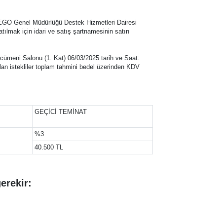
EGO Genel Müdürlüğü Destek Hizmetleri Dairesi
atılmak için idari ve satış şartnamesinin satın
ümeni Salonu (1. Kat) 06/03/2025 tarih ve Saat:
olan istekliler toplam tahmini bedel üzerinden KDV
GEÇİCİ TEMİNAT
%3
40.500 TL
gerekir: