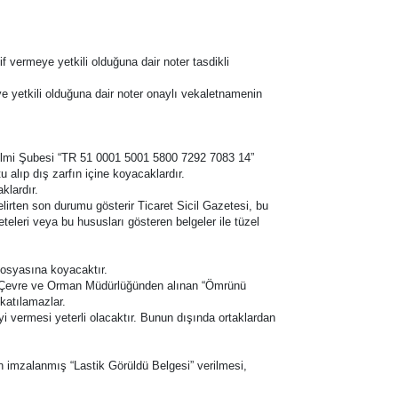
if vermeye yetkili olduğuna dair noter tasdikli
e yetkili olduğuna dair noter onaylı vekaletnamenin
ilmi Şubesi “TR 51 0001 5001 5800 7292 7083 14”
 alıp dış zarfın içine koyacaklardır.
klardır.
 belirten son durumu gösterir Ticaret Sicil Gazetesi, bu
teleri veya bu hususları gösteren belgeler ile tüzel
 dosyasına koyacaktır.
ği İl Çevre ve Orman Müdürlüğünden alınan “Ömrünü
katılamazlar.
geyi vermesi yeterli olacaktır. Bunun dışında ortaklardan
dan imzalanmış “Lastik Görüldü Belgesi” verilmesi,