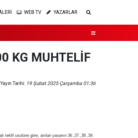
ALERİ
WEB TV
YAZARLAR
00 KG MUHTELİF
Yayın Tarihi:
19 Şubat 2025 Çarşamba 01:36
ı teklif usulüne göre, anılan yasanın 36.,37.,38.,39.