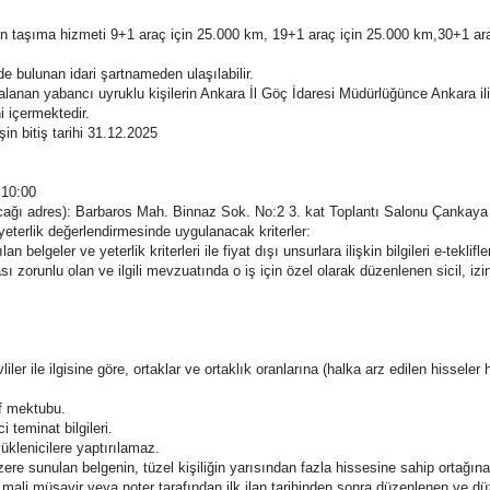
 için taşıma hizmeti 9+1 araç için 25.000 km, 19+1 araç için 25.000 km,30+1 a
de bulunan idari şartnameden ulaşılabilir.
lanan yabancı uyruklu kişilerin Ankara İl Göç İdaresi Müdürlüğünce Ankara ili s
 içermektedir.
şin bitiş tarihi 31.12.2025
 10:00
çılacağı adres): Barbaros Mah. Binnaz Sok. No:2 3. kat Toplantı Salonu Çanka
e yeterlik değerlendirmesinde uygulanacak kriterler:
ılan belgeler ve yeterlik kriterleri ile fiyat dışı unsurlara ilişkin bilgileri e-te
sı zorunlu olan ve ilgili mevzuatında o iş için özel olarak düzenlenen sicil, izin
;
iler ile ilgisine göre, ortaklar ve ortaklık oranlarına (halka arz edilen hisseler h
if mektubu.
 teminat bilgileri.
üklenicilere yaptırılamaz.
ere sunulan belgenin, tüzel kişiliğin yarısından fazla hissesine sahip ortağına 
li müşavir veya noter tarafından ilk ilan tarihinden sonra düzenlenen ve düzen