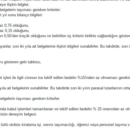
e ilişkin bilgiler,
belgelerin taşıması gereken kriterler:
t yıl sonu bilanço bilgileri:
 az 0,75 olduğunu,
 az 0,15 olduğunu,
 0,50’den küçük olduğunu ve belirtilen üç kriterin birlikte sağlandığını gösterm
anlar, son iki yıla ait belgelerine ilişkin bilgileri sunabilirler. Bu takdirde, son
yu gösteren gelir tablosu,
 işleri ile ilgili cironun ise teklif edilen bedelin %15'inden az olmaması gereki
ıla ait belgelerini sunabilirler. Bu takdirde son iki yılın parasal tutarlarının or
belgelerin taşıması gereken kriterler:
nda kabul işlemleri tamamlanan ve teklif edilen bedelin % 25 oranından az o
k ürün deneyim belgesi.
ürlü otobüs kiralama işi, servis taşımacılığı, öğrenci veya personel taşıma v