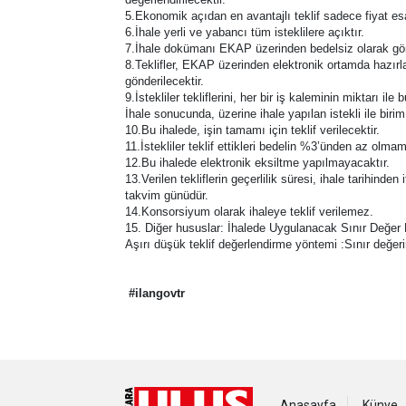
5.Ekonomik açıdan en avantajlı teklif sadece fiyat esa
6.İhale yerli ve yabancı tüm isteklilere açıktır.
7.İhale dokümanı EKAP üzerinden bedelsiz olarak görül
8.Teklifler, EKAP üzerinden elektronik ortamda hazırla
gönderilecektir.
9.İstekliler tekliflerini, her bir iş kaleminin miktarı il
İhale sonucunda, üzerine ihale yapılan istekli ile biri
10.Bu ihalede, işin tamamı için teklif verilecektir.
11.İstekliler teklif ettikleri bedelin %3’ünden az olma
12.Bu ihalede elektronik eksiltme yapılmayacaktır.
13.Verilen tekliflerin geçerlilik süresi, ihale tarihinden
takvim günüdür.
14.Konsorsiyum olarak ihaleye teklif verilemez.
15. Diğer hususlar: İhalede Uygulanacak Sınır Değer 
Aşırı düşük teklif değerlendirme yöntemi :Sınır değerin 
#ilangovtr
Anasayfa
Künye