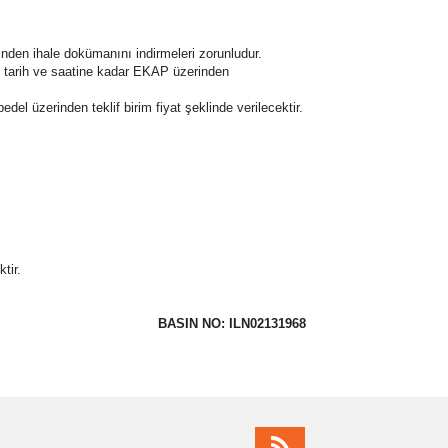
nden ihale dokümanını indirmeleri zorunludur.
ale tarih ve saatine kadar EKAP üzerinden
bedel üzerinden teklif birim fiyat şeklinde verilecektir.
tir.
BASIN NO: ILN02131968