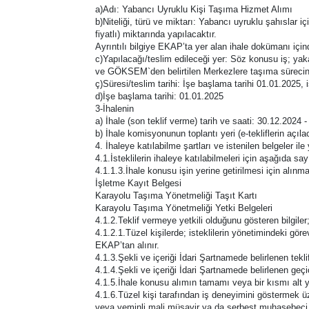
a)Adı: Yabancı Uyruklu Kişi Taşıma Hizmet Alımı
b)Niteliği, türü ve miktarı: Yabancı uyruklu şahıslar
fiyatlı) miktarında yapılacaktır.
Ayrıntılı bilgiye EKAP’ta yer alan ihale dokümanı için
c)Yapılacağı/teslim edileceği yer: Söz konusu iş; yaka
ve GÖKSEM`den belirtilen Merkezlere taşıma sürecini
ç)Süresi/teslim tarihi: İşe başlama tarihi 01.01.2025, i
d)İşe başlama tarihi: 01.01.2025
3-İhalenin
a) İhale (son teklif verme) tarih ve saati: 30.12.2024 -
b) İhale komisyonunun toplantı yeri (e-tekliflerin a
4. İhaleye katılabilme şartları ve istenilen belgeler il
4.1.İsteklilerin ihaleye katılabilmeleri için aşağıda say
4.1.1.3.İhale konusu işin yerine getirilmesi için alınma
İşletme Kayıt Belgesi
Karayolu Taşıma Yönetmeliği Taşıt Kartı
Karayolu Taşıma Yönetmeliği Yetki Belgeleri
4.1.2.Teklif vermeye yetkili olduğunu gösteren bilgiler
4.1.2.1.Tüzel kişilerde; isteklilerin yönetimindeki görevl
EKAP’tan alınır.
4.1.3.Şekli ve içeriği İdari Şartnamede belirlenen tekl
4.1.4.Şekli ve içeriği İdari Şartnamede belirlenen geçici
4.1.5.İhale konusu alımın tamamı veya bir kısmı alt y
4.1.6.Tüzel kişi tarafından iş deneyimini göstermek üz
veya yeminli mali müşavir ya da serbest muhasebeci ma