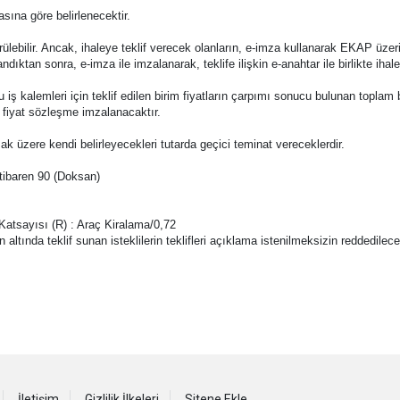
sına göre belirlenecektir.
ebilir. Ancak, ihaleye teklif verecek olanların, e-imza kullanarak EKAP üzeri
ndıktan sonra, e-imza ile imzalanarak, teklife ilişkin e-anahtar ile birlikte ih
e bu iş kalemleri için teklif edilen birim fiyatların çarpımı sonucu bulunan toplam 
m fiyat sözleşme imzalanacaktır.
mak üzere kendi belirleyecekleri tutarda geçici teminat vereceklerdir.
 itibaren 90 (Doksan)
Katsayısı (R) : Araç Kiralama/0,72
altında teklif sunan isteklilerin teklifleri açıklama istenilmeksizin reddedilecek
İletişim
Gizlilik İlkeleri
Sitene Ekle