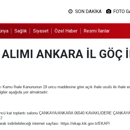
SON DAKİKA
FOTO G
ünya
Sağlık
Siyaset
Özel Haber
Resmi İlanlar
ALIMI ANKARA İL GÖÇ 
 Kamu İhale Kanununun 19 uncu maddesine göre açık ihale usulü ile ihale edil
ilgiler aşağıda yer almaktadır:
2 üçüncü kat toplantı salonu ÇANKAYA/ANKARA 06540 KAVAKLIDERE ÇANKA
67
rak indirilebileceği internet sayfası: https://ekap.kik.gov.tr/EKAP/