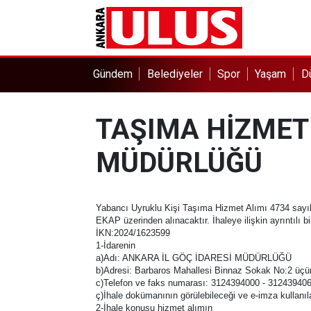
Gündem
Belediyeler
Spor
Yaşam
D
TAŞIMA HİZMET 
MÜDÜRLÜĞÜ
Yabancı Uyruklu Kişi Taşıma Hizmet Alımı 4734 sayılı
EKAP üzerinden alınacaktır. İhaleye ilişkin ayrıntılı b
İKN:2024/1623599
1-İdarenin
a)Adı: ANKARA İL GÖÇ İDARESİ MÜDÜRLÜĞÜ
b)Adresi: Barbaros Mahallesi Binnaz Sokak No:
c)Telefon ve faks numarası: 3124394000 - 31243940
ç)İhale dokümanının görülebileceği ve e-imza kullanıla
2-İhale konusu hizmet alımın