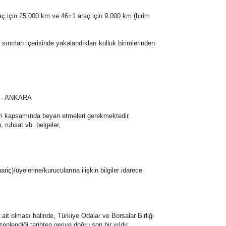
raç için 25.000 km ve 46+1 araç için 9.000 km (birim
ınırları içerisinde yakalandıkları kolluk birimlerinden
ya - ANKARA
klifleri kapsamında beyan etmeleri gerekmektedir.
, ruhsat vb. belgeler,
ariç)/üyelerine/kurucularına ilişkin bilgiler idarece
ait olması halinde, Türkiye Odalar ve Borsalar Birliği
lendiği tarihten geriye doğru son bir yıldır