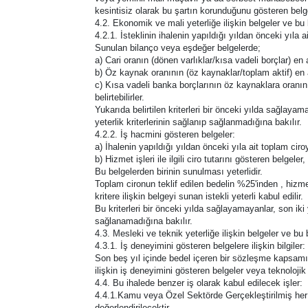
kesintisiz olarak bu şartın korunduğunu gösteren belgey
4.2. Ekonomik ve mali yeterliğe ilişkin belgeler ve bu 
4.2.1. İsteklinin ihalenin yapıldığı yıldan önceki yıla ai
Sunulan bilanço veya eşdeğer belgelerde;
a) Cari oranın (dönen varlıklar/kısa vadeli borçlar) en
b) Öz kaynak oranının (öz kaynaklar/toplam aktif) en
c) Kısa vadeli banka borçlarının öz kaynaklara oranının
belirtebilirler.
Yukarıda belirtilen kriterleri bir önceki yılda sağlayamay
yeterlik kriterlerinin sağlanıp sağlanmadığına bakılır.
4.2.2. İş hacmini gösteren belgeler:
a) İhalenin yapıldığı yıldan önceki yıla ait toplam ciro
b) Hizmet işleri ile ilgili ciro tutarını gösteren belgeler,
Bu belgelerden birinin sunulması yeterlidir.
Toplam cironun teklif edilen bedelin %25'inden , hizmet
kritere ilişkin belgeyi sunan istekli yeterli kabul edilir.
Bu kriterleri bir önceki yılda sağlayamayanlar, son iki y
sağlanamadığına bakılır.
4.3. Mesleki ve teknik yeterliğe ilişkin belgeler ve bu 
4.3.1. İş deneyimini gösteren belgelere ilişkin bilgiler:
Son beş yıl içinde bedel içeren bir sözleşme kapsamı
ilişkin iş deneyimini gösteren belgeler veya teknoloji
4.4. Bu ihalede benzer iş olarak kabul edilecek işler:
4.4.1.Kamu veya Özel Sektörde Gerçekleştirilmiş her t
değerlendirilecektir.