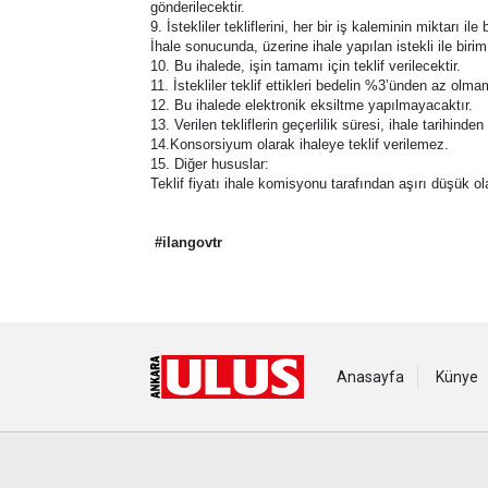
gönderilecektir.
9. İstekliler tekliflerini, her bir iş kaleminin miktarı i
İhale sonucunda, üzerine ihale yapılan istekli ile biri
10. Bu ihalede, işin tamamı için teklif verilecektir.
11. İstekliler teklif ettikleri bedelin %3’ünden az olm
12. Bu ihalede elektronik eksiltme yapılmayacaktır.
13. Verilen tekliflerin geçerlilik süresi, ihale tarihind
14.Konsorsiyum olarak ihaleye teklif verilemez.
15. Diğer hususlar:
Teklif fiyatı ihale komisyonu tarafından aşırı düşük o
#ilangovtr
Anasayfa
Künye