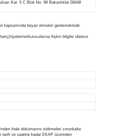
ulvarı Kat: 5 C Blok No: 98 Bakanlıklar 06648
eklifleri kapsamında beyan etmeleri gerekmektedir.
hariç)/üyelerine/kurucularına ilişkin bilgiler idarece
inden ihale dokümanını indirmeleri zorunludur.
hale tarih ve saatine kadar EKAP üzerinden