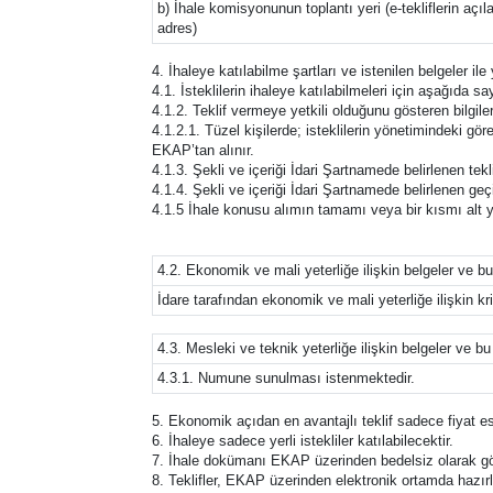
b) İhale komisyonunun toplantı yeri (e-tekliflerin açıl
adres)
4. İhaleye katılabilme şartları ve istenilen belgeler il
4.1. İsteklilerin ihaleye katılabilmeleri için aşağıda say
4.1.2. Teklif vermeye yetkili olduğunu gösteren bilgiler
4.1.2.1. Tüzel kişilerde; isteklilerin yönetimindeki görev
EKAP’tan alınır.
4.1.3. Şekli ve içeriği İdari Şartnamede belirlenen tek
4.1.4. Şekli ve içeriği İdari Şartnamede belirlenen geçic
4.1.5 İhale konusu alımın tamamı veya bir kısmı alt y
4.2. Ekonomik ve mali yeterliğe ilişkin belgeler ve bu
İdare tarafından ekonomik ve mali yeterliğe ilişkin krit
4.3. Mesleki ve teknik yeterliğe ilişkin belgeler ve bu
4.3.1. Numune sunulması istenmektedir.
5. Ekonomik açıdan en avantajlı teklif sadece fiyat es
6. İhaleye sadece yerli istekliler katılabilecektir.
7. İhale dokümanı EKAP üzerinden bedelsiz olarak görü
8. Teklifler, EKAP üzerinden elektronik ortamda hazırla