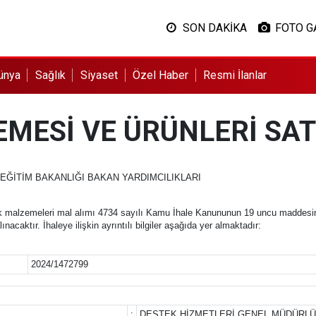
SON DAKİKA
FOTO G
ünya
Sağlık
Siyaset
Özel Haber
Resmi İlanlar
EMESİ VE ÜRÜNLERİ SAT
EĞİTİM BAKANLIĞI BAKAN YARDIMCILIKLARI
ik malzemeleri mal alımı 4734 sayılı Kamu İhale Kanununun 19 uncu maddesine 
acaktır. İhaleye ilişkin ayrıntılı bilgiler aşağıda yer almaktadır:
2024/1472799
:
DESTEK HİZMETLERİ GENEL MÜDÜRLÜĞ