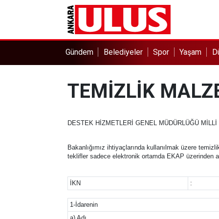
Gündem
Belediyeler
Spor
Yaşam
D
TEMİZLİK MALZ
DESTEK HİZMETLERİ GENEL MÜDÜRLÜĞÜ MİLLİ 
Bakanlığımız ihtiyaçlarında kullanılmak üzere temizl
teklifler sadece elektronik ortamda EKAP üzerinden alın
İKN
:
1-İdarenin
a) Adı