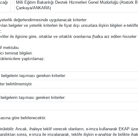
acağı
:
Milli Eğitim Bakanlığı Destek Hizmetleri Genel Müdürlüğü (Atatürk B
Çankaya/ANKARA)
e yeterlik değerlendirmesinde uygulanacak kriterler:
ılan belgeler ve yeterlik kriterleri ile fiyat dışı unsurlara ilişkin bilgileri e-t
;
liler ile ilgisine göre, ortaklar ve ortaklık oranlarına (halka arz edilen hisseler 
lif mektubu.
i teminat bilgileri.
üklenicilere yaptırılamaz.
 belgelerin taşıması gereken kriterler:
er belirtilmemiştir.
 belgelerin taşıması gereken kriterler:
asına göre belirlenecektir.
lebilir. Ancak, ihaleye teklif verecek olanların, e-imza kullanarak EKAP üzer
ndıktan sonra, e-imza ile imzalanarak, teklife ilişkin e-anahtar ile birlikte i