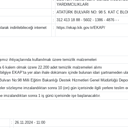
YARDIMCILIKLARI
:
ATATÜRK BULVARI NO: 98 5. KAT C B
:
312 413 18 88 - 5602 - 1386 - 4876 - -
arak indirilebileceği internet
:
https://ekap.kik.gov.tr/EKAP/
ımız ihtiyaçlarında kullanılmak üzere temizlik malzemeleri
 6 kalem olmak üzere 22.200 adet temizlik malzemeleri alımı
ı bilgiye EKAP’ta yer alan ihale dokümanı içinde bulunan idari şartnameden ulaşı
 Bulvarı No:98 Milli Eğitim Bakanlığı Destek Hizmetleri Genel Müdürlüğü D
er sözleşme imzalandıktan sonra 10 (on) gün içerisinde ilgili yerlere teslim ed
 imzalandıktan sonra 1 iş günü içerisinde işe başlanacaktır.
:
26.11.2024 - 11:00