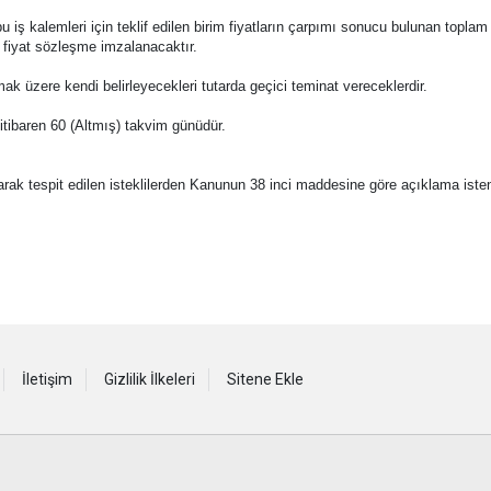
le bu iş kalemleri için teklif edilen birim fiyatların çarpımı sonucu bulunan toplam
m fiyat sözleşme imzalanacaktır.
amak üzere kendi belirleyecekleri tutarda geçici teminat vereceklerdir.
en itibaren 60 (Altmış) takvim günüdür.
larak tespit edilen isteklilerden Kanunun 38 inci maddesine göre açıklama isten
İletişim
Gizlilik İlkeleri
Sitene Ekle