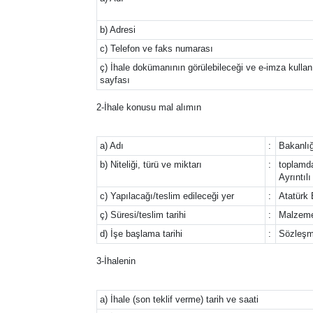
b) Adresi
c) Telefon ve faks numarası
ç) İhale dokümanının görülebileceği ve e-imza kullanıl
sayfası
2-İhale konusu mal alımın
a) Adı
:
Bakanlığ
b) Niteliği, türü ve miktarı
:
toplamda
Ayrıntıl
c) Yapılacağı/teslim edileceği yer
:
Atatürk
ç) Süresi/teslim tarihi
:
Malzemel
d) İşe başlama tarihi
:
Sözleşme
3-İhalenin
a) İhale (son teklif verme) tarih ve saati