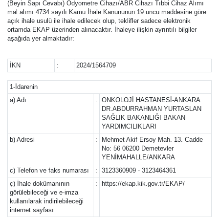
(Beyin Sapı Cevabı) Odyometre Cihazı/ABR Cihazı Tıbbi Cihaz Alımı
mal alımı 4734 sayılı Kamu İhale Kanununun 19 uncu maddesine göre
açık ihale usulü ile ihale edilecek olup, teklifler sadece elektronik
ortamda EKAP üzerinden alınacaktır. İhaleye ilişkin ayrıntılı bilgiler
aşağıda yer almaktadır:
İKN
:
2024/1564709
1-İdarenin
a) Adı
:
ONKOLOJİ HASTANESİ-ANKARA
DR.ABDURRAHMAN YURTASLAN
SAĞLIK BAKANLIĞI BAKAN
YARDIMCILIKLARI
b) Adresi
:
Mehmet Akif Ersoy Mah. 13. Cadde
No: 56 06200 Demetevler
YENİMAHALLE/ANKARA
c) Telefon ve faks numarası
:
3123360909 - 3123464361
ç) İhale dokümanının
:
https://ekap.kik.gov.tr/EKAP/
görülebileceği ve e-imza
kullanılarak indirilebileceği
internet sayfası