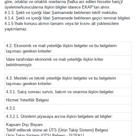
göre, ortaklar ve ortaklık oranlarına (halka arz edilen hisseler hariç)/
üyelerine/kurucularına ilişkin bilgiler idarece EKAP’tan alınır.
4.1.3. Şekli ve içeriği İdari Şartnamede belirlenen teklif mektubu.
4.1.4. Şekli ve içeriği İdari Şartnamede belirlenen geçici teminat bilgileri.
4.1.5 İhale konusu alımın tamamı veya bir kısmı alt yüklenicilere
yaptırılamaz.
4.2. Ekonomik ve mali yeterliğe ilişkin belgeler ve bu belgelerin
taşıması gereken kriterler:
İdare tarafından ekonomik ve mali yeterliğe ilişkin kriter
belirtilmemiştir.
4.3. Mesleki ve teknik yeterliğe ilişkin belgeler ve bu belgelerin
taşıması gereken kriterler:
4.3.1. Satış sonrası servis, bakım ve onarıma ilişkin belgeler:
Hizmet Yeterlilik Belgesi
4.3.2.
4.3.2.1. Ürünlerin piyasaya arzına ilişkin belgelere ait bilgiler:
Kapsam Dışı Beyanı
Teklif edilecek ürüne ait ÜTS (Ürün Takip Sistemi) Belgesi
Ürün Takip Sistemi (ÜTS) Belgesi - İSTEKLİ