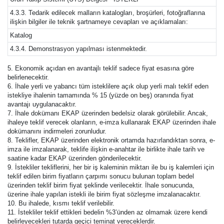
4.3.3. Tedarik edilecek malların katalogları, broşürleri, fotoğraflarına
ilişkin bilgiler ile teknik şartnameye cevapları ve açıklamaları:
Katalog
4.3.4. Demonstrasyon yapılması istenmektedir.
5. Ekonomik açıdan en avantajlı teklif sadece fiyat esasına göre
belirlenecektir.
6. İhale yerli ve yabancı tüm isteklilere açık olup yerli malı teklif eden
istekliye ihalenin tamamında % 15 (yüzde on beş) oranında fiyat
avantajı uygulanacaktır.
7. İhale dokümanı EKAP üzerinden bedelsiz olarak görülebilir. Ancak,
ihaleye teklif verecek olanların, e-imza kullanarak EKAP üzerinden ihale
dokümanını indirmeleri zorunludur.
8. Teklifler, EKAP üzerinden elektronik ortamda hazırlandıktan sonra, e-
imza ile imzalanarak, teklife ilişkin e-anahtar ile birlikte ihale tarih ve
saatine kadar EKAP üzerinden gönderilecektir.
9. İstekliler tekliflerini, her bir iş kaleminin miktarı ile bu iş kalemleri için
teklif edilen birim fiyatların çarpımı sonucu bulunan toplam bedel
üzerinden teklif birim fiyat şeklinde verilecektir. İhale sonucunda,
üzerine ihale yapılan istekli ile birim fiyat sözleşme imzalanacaktır.
10. Bu ihalede, kısmı teklif verilebilir.
11. İstekliler teklif ettikleri bedelin %3’ünden az olmamak üzere kendi
belirleyecekleri tutarda geçici teminat vereceklerdir.