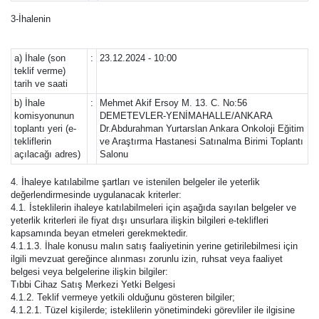
3-İhalenin
a) İhale (son
:
23.12.2024 - 10:00
teklif verme)
tarih ve saati
b) İhale
:
Mehmet Akif Ersoy M. 13. C. No:56
komisyonunun
DEMETEVLER-YENİMAHALLE/ANKARA
toplantı yeri (e-
Dr.Abdurahman Yurtarslan Ankara Onkoloji Eğitim
tekliflerin
ve Araştırma Hastanesi Satınalma Birimi Toplantı
açılacağı adres)
Salonu
4. İhaleye katılabilme şartları ve istenilen belgeler ile yeterlik
değerlendirmesinde uygulanacak kriterler:
4.1. İsteklilerin ihaleye katılabilmeleri için aşağıda sayılan belgeler ve
yeterlik kriterleri ile fiyat dışı unsurlara ilişkin bilgileri e-teklifleri
kapsamında beyan etmeleri gerekmektedir.
4.1.1.3. İhale konusu malın satış faaliyetinin yerine getirilebilmesi için
ilgili mevzuat gereğince alınması zorunlu izin, ruhsat veya faaliyet
belgesi veya belgelerine ilişkin bilgiler:
Tıbbi Cihaz Satış Merkezi Yetki Belgesi
4.1.2. Teklif vermeye yetkili olduğunu gösteren bilgiler;
4.1.2.1. Tüzel kişilerde; isteklilerin yönetimindeki görevliler ile ilgisine