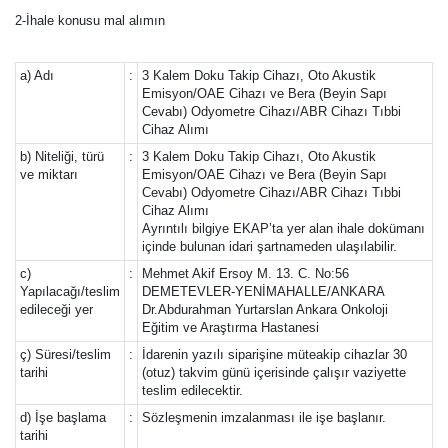
2-İhale konusu mal alımın
a) Adı
:
3 Kalem Doku Takip Cihazı, Oto Akustik
Emisyon/OAE Cihazı ve Bera (Beyin Sapı
Cevabı) Odyometre Cihazı/ABR Cihazı Tıbbi
Cihaz Alımı
b) Niteliği, türü
:
3 Kalem Doku Takip Cihazı, Oto Akustik
ve miktarı
Emisyon/OAE Cihazı ve Bera (Beyin Sapı
Cevabı) Odyometre Cihazı/ABR Cihazı Tıbbi
Cihaz Alımı
Ayrıntılı bilgiye EKAP’ta yer alan ihale dokümanı
içinde bulunan idari şartnameden ulaşılabilir.
c)
:
Mehmet Akif Ersoy M. 13. C. No:56
Yapılacağı/teslim
DEMETEVLER-YENİMAHALLE/ANKARA
edileceği yer
Dr.Abdurahman Yurtarslan Ankara Onkoloji
Eğitim ve Araştırma Hastanesi
ç) Süresi/teslim
:
İdarenin yazılı siparişine müteakip cihazlar 30
tarihi
(otuz) takvim günü içerisinde çalışır vaziyette
teslim edilecektir.
d) İşe başlama
:
Sözleşmenin imzalanması ile işe başlanır.
tarihi