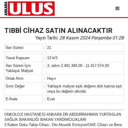
TIBBİ CİHAZ SATIN ALINACAKTIR
Yayın Tarihi:
28 Kasım 2024 Perşembe 01:28
İlan Süresi
:
21
Yasal Kapsam
:
13 b/3
İlan Süresi İçin
:
3. adım 2.491.384,00 - 11.417.574,00
Yaklaşık Maliyet
Ortak Alım
:
Hayır
Sınır Değer
:
Yaklaşık maliyet eşik değerin dört katına eşit
veya bu değerin altında
E-İhale
:
Evet
ONKOLOJİ HASTANESİ-ANKARA DR.ABDURRAHMAN YURTASLAN
SAĞLIK BAKANLIĞI BAKAN YARDIMCILIKLARI
3 Kalem Doku Takip Cihazı, Oto Akustik Emisyon/OAE Cihazı ve Bera