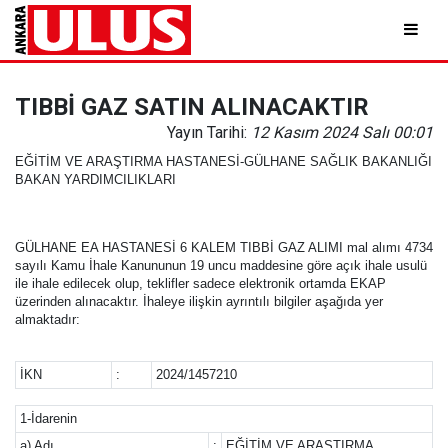
TIBBİ GAZ SATIN ALINACAKTIR
Yayın Tarihi:
12 Kasım 2024 Salı 00:01
EĞİTİM VE ARAŞTIRMA HASTANESİ-GÜLHANE SAĞLIK BAKANLIĞI
BAKAN YARDIMCILIKLARI
GÜLHANE EA HASTANESİ 6 KALEM TIBBİ GAZ ALIMI mal alımı 4734
sayılı Kamu İhale Kanununun 19 uncu maddesine göre açık ihale usulü
ile ihale edilecek olup, teklifler sadece elektronik ortamda EKAP
üzerinden alınacaktır. İhaleye ilişkin ayrıntılı bilgiler aşağıda yer
almaktadır:
İKN
:
2024/1457210
1-İdarenin
a) Adı
:
EĞİTİM VE ARAŞTIRMA