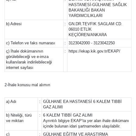
HASTANESİ-GÜLHANE SAĞLIK
BAKANLIĞI BAKAN
YARDIMCILIKLARI
b) Adresi
:
GN.DR.TEVFIK SAGLAM CD.
06010 ETLİK
KEÇİÖREN/ANKARA
c) Telefon ve faks numarası
:
3123042000 - 3123042250
ç) İhale dokümanının
:
https://ekap.kik.gov.tr/EKAP/
görülebileceği ve e-imza
kullanılarak indirilebileceği
internet sayfası
2-İhale konusu mal alımın
a) Adı
:
GÜLHANE EA HASTANESİ 6 KALEM TIBBİ
GAZ ALIMI
b) Niteliği, türü
:
6 KALEM TIBBİ GAZ ALIMI
ve miktarı
Ayrıntılı bilgiye EKAP’ta yer alan ihale dokümanı
içinde bulunan idari şartnameden ulaşılabilir.
c)
:
GÜLHANE EĞİTİM VE ARAŞTIRMA