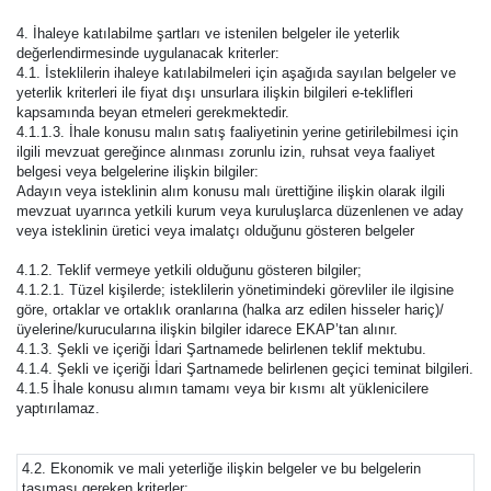
4. İhaleye katılabilme şartları ve istenilen belgeler ile yeterlik
değerlendirmesinde uygulanacak kriterler:
4.1. İsteklilerin ihaleye katılabilmeleri için aşağıda sayılan belgeler ve
yeterlik kriterleri ile fiyat dışı unsurlara ilişkin bilgileri e-teklifleri
kapsamında beyan etmeleri gerekmektedir.
4.1.1.3. İhale konusu malın satış faaliyetinin yerine getirilebilmesi için
ilgili mevzuat gereğince alınması zorunlu izin, ruhsat veya faaliyet
belgesi veya belgelerine ilişkin bilgiler:
Adayın veya isteklinin alım konusu malı ürettiğine ilişkin olarak ilgili
mevzuat uyarınca yetkili kurum veya kuruluşlarca düzenlenen ve aday
veya isteklinin üretici veya imalatçı olduğunu gösteren belgeler
4.1.2. Teklif vermeye yetkili olduğunu gösteren bilgiler;
4.1.2.1. Tüzel kişilerde; isteklilerin yönetimindeki görevliler ile ilgisine
göre, ortaklar ve ortaklık oranlarına (halka arz edilen hisseler hariç)/
üyelerine/kurucularına ilişkin bilgiler idarece EKAP’tan alınır.
4.1.3. Şekli ve içeriği İdari Şartnamede belirlenen teklif mektubu.
4.1.4. Şekli ve içeriği İdari Şartnamede belirlenen geçici teminat bilgileri.
4.1.5 İhale konusu alımın tamamı veya bir kısmı alt yüklenicilere
yaptırılamaz.
4.2. Ekonomik ve mali yeterliğe ilişkin belgeler ve bu belgelerin
taşıması gereken kriterler: