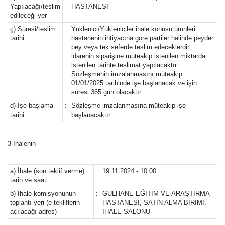
Yapılacağı/teslim
HASTANESİ
edileceği yer
ç) Süresi/teslim
:
Yüklenici/Yükleniciler ihale konusu ürünleri
tarihi
hastanenin ihtiyacına göre partiler halinde peyder
pey veya tek seferde teslim edeceklerdir.
idarenin siparişine müteakip istenilen miktarda
istenilen tarihte teslimat yapılacaktır.
Sözleşmenin imzalanmasını müteakip
01/01/2025 tarihinde işe başlanacak ve işin
süresi 365 gün olacaktır.
d) İşe başlama
:
Sözleşme imzalanmasına müteakip işe
tarihi
başlanacaktır.
3-İhalenin
a) İhale (son teklif verme)
:
19.11.2024 - 10:00
tarih ve saati
b) İhale komisyonunun
:
GÜLHANE EĞİTİM VE ARAŞTIRMA
toplantı yeri (e-tekliflerin
HASTANESİ, SATIN ALMA BİRİMİ,
açılacağı adres)
İHALE SALONU