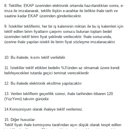
8. Teklifler, EKAP üzerinden elektronik ortamda hazırlandıktan sonra, e-
imza ile imzalanarak, teklife ilişkin e-anahtar ile birlikte ihale tarih ve
saatine kadar EKAP üzerinden gönderilecektir.
9. İstekliler tekliflerini, her bir iş kaleminin miktarı ile bu iş kalemleri için
teklif edilen birim fiyatların çarpımı sonucu bulunan toplam bedel
üzerinden teklif birim fiyat şeklinde verilecektir. İhale sonucunda,
üzerine ihale yapılan istekli ile birim fiyat sözleşme imzalanacaktır.
10. Bu ihalede, kısmı teklif verilebilir.
11. İstekliler teklif ettikleri bedelin %3’ünden az olmamak üzere kendi
belirleyecekleri tutarda geçici teminat vereceklerdir.
12. Bu ihalede elektronik eksiltme yapılacaktır.
13. Verilen tekliflerin geçerlilik süresi, ihale tarihinden itibaren 120
(YüzYirmi) takvim günüdür.
14.Konsorsiyum olarak ihaleye teklif verilemez.
15. Diğer hususlar:
Teklif fiyatı ihale komisyonu tarafından aşırı düşük olarak tespit edilen