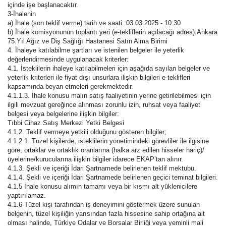
içinde işe başlanacaktır.
3-İhalenin
a) İhale (son teklif verme) tarih ve saati :03.03.2025 - 10:30
b) İhale komisyonunun toplantı yeri (e-tekliflerin açılacağı adres):Ankara
75.Yıl Ağız ve Diş Sağlığı Hastanesi Satın Alma Birimi
4. İhaleye katılabilme şartları ve istenilen belgeler ile yeterlik
değerlendirmesinde uygulanacak kriterler:
4.1. İsteklilerin ihaleye katılabilmeleri için aşağıda sayılan belgeler ve
yeterlik kriterleri ile fiyat dışı unsurlara ilişkin bilgileri e-teklifleri
kapsamında beyan etmeleri gerekmektedir.
4.1.1.3. İhale konusu malın satış faaliyetinin yerine getirilebilmesi için
ilgili mevzuat gereğince alınması zorunlu izin, ruhsat veya faaliyet
belgesi veya belgelerine ilişkin bilgiler:
Tıbbi Cihaz Satış Merkezi Yetki Belgesi
4.1.2. Teklif vermeye yetkili olduğunu gösteren bilgiler;
4.1.2.1. Tüzel kişilerde; isteklilerin yönetimindeki görevliler ile ilgisine
göre, ortaklar ve ortaklık oranlarına (halka arz edilen hisseler hariç)/
üyelerine/kurucularına ilişkin bilgiler idarece EKAP’tan alınır.
4.1.3. Şekli ve içeriği İdari Şartnamede belirlenen teklif mektubu.
4.1.4. Şekli ve içeriği İdari Şartnamede belirlenen geçici teminat bilgileri.
4.1.5 İhale konusu alımın tamamı veya bir kısmı alt yüklenicilere
yaptırılamaz.
4.1.6 Tüzel kişi tarafından iş deneyimini göstermek üzere sunulan
belgenin, tüzel kişiliğin yarısından fazla hissesine sahip ortağına ait
olması halinde, Türkiye Odalar ve Borsalar Birliği veya yeminli mali