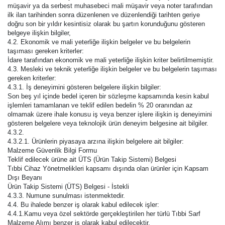
müşavir ya da serbest muhasebeci mali müşavir veya noter tarafından
ilk ilan tarihinden sonra düzenlenen ve düzenlendiği tarihten geriye
doğru son bir yıldır kesintisiz olarak bu şartın korunduğunu gösteren
belgeye ilişkin bilgiler,
4.2. Ekonomik ve mali yeterliğe ilişkin belgeler ve bu belgelerin
taşıması gereken kriterler:
İdare tarafından ekonomik ve mali yeterliğe ilişkin kriter belirtilmemiştir.
4.3. Mesleki ve teknik yeterliğe ilişkin belgeler ve bu belgelerin taşıması
gereken kriterler:
4.3.1. İş deneyimini gösteren belgelere ilişkin bilgiler:
Son beş yıl içinde bedel içeren bir sözleşme kapsamında kesin kabul
işlemleri tamamlanan ve teklif edilen bedelin % 20 oranından az
olmamak üzere ihale konusu iş veya benzer işlere ilişkin iş deneyimini
gösteren belgelere veya teknolojik ürün deneyim belgesine ait bilgiler.
4.3.2.
4.3.2.1. Ürünlerin piyasaya arzına ilişkin belgelere ait bilgiler:
Malzeme Güvenlik Bilgi Formu
Teklif edilecek ürüne ait ÜTS (Ürün Takip Sistemi) Belgesi
Tıbbi Cihaz Yönetmelikleri kapsamı dışında olan ürünler için Kapsam
Dışı Beyanı
Ürün Takip Sistemi (ÜTS) Belgesi - İstekli
4.3.3. Numune sunulması istenmektedir.
4.4. Bu ihalede benzer iş olarak kabul edilecek işler:
4.4.1.Kamu veya özel sektörde gerçekleştirilen her türlü Tıbbi Sarf
Malzeme Alımı benzer iş olarak kabul edilecektir.