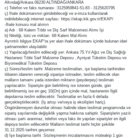
Altındağ/Ankara 06230 ALTINDAĞ/ANKARA
c) Telefon ve faks numarası :3125959841-51-83 - 3125620795
ç) İhale dokümanının görülebileceği ve e-imza kullanılarak
indirilebileceği internet sayfası: https://ekap.kik.gov.tr/EKAP/
-İhale konusu mal alımın
a) Adı : 68 Kalem Tıbbi ve Diş Sarf Malzemesi Alımı İşi
b) Niteliği, türü ve miktarı :68 Kalem Mal Alımı
Ayrıntılı bilgiye EKAP’ta yer alan ihale dokümanı içinde bulunan idari
şartnameden ulaşılabilir.
c) Yapılacağı/teslim edileceği yer: Ankara 75.Yıl Ağız ve Diş Sağlığı
Hastanesi Tıbbi Sarf Malzeme Deposu , Ayniyat Tüketim Deposu ve
Biyomedikal Tüketim Deposu
ç) Süresi/teslim tarihi :Malzeme teslimatları, işe başlama tarihinden
itibaren idarenin vereceği siparişe istinaden, teslim edilecek olan
malların tamamı yada istenilen miktarın (peyderpey) teslimatı
yapılacaktır. Siparişte gün belirtilmiş ise istenen günde, gün
belirtilmemiş ise en geç 10(On) gün içinde mal, hastanenin İlgili
depolarına teslim edilecektir. Teslimatlar en fazla 6 defada
gerçekleştirilecektir. (İş artışı ve/veya iş eksilişleri hariç).
Öngörülemeyen durumlar olması halinde idare teslimat programında ve
sipariş sayılarında değişiklik yapma hakkına sahiptir. Siparişlerin yazılı
olması şartı aranmaz, telefon veya faks ile yapılan siparişler en ilgili
depoya teslim edilecektir Malların teslimat tarihi hiçbir şekilde
31.12.2025 tarihini geçemez.
d) İşe başlama tarihi :Sözleşmenin imzalanmasını müteakip 1 gün