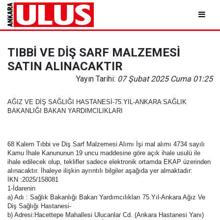
TIBBİ VE DİŞ SARF MALZEMESİ
SATIN ALINACAKTIR
Yayın Tarihi:
07 Şubat 2025 Cuma 01:25
AĞIZ VE DİŞ SAĞLIĞI HASTANESİ-75.YIL-ANKARA SAĞLIK
BAKANLIĞI BAKAN YARDIMCILIKLARI
68 Kalem Tıbbi ve Diş Sarf Malzemesi Alımı İşi mal alımı 4734 sayılı
Kamu İhale Kanununun 19 uncu maddesine göre açık ihale usulü ile
ihale edilecek olup, teklifler sadece elektronik ortamda EKAP üzerinden
alınacaktır. İhaleye ilişkin ayrıntılı bilgiler aşağıda yer almaktadır:
İKN :2025/158081
1-İdarenin
a) Adı : Sağlık Bakanlığı Bakan Yardımcılıkları 75.Yıl-Ankara Ağız Ve
Diş Sağlığı Hastanesi-
b) Adresi:Hacettepe Mahallesi Ulucanlar Cd. (Ankara Hastanesi Yanı)