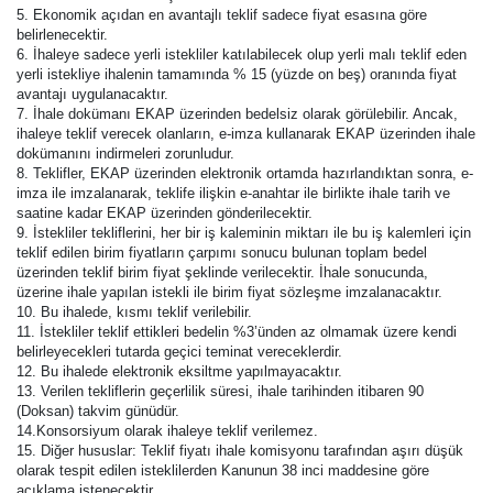
5. Ekonomik açıdan en avantajlı teklif sadece fiyat esasına göre
belirlenecektir.
6. İhaleye sadece yerli istekliler katılabilecek olup yerli malı teklif eden
yerli istekliye ihalenin tamamında % 15 (yüzde on beş) oranında fiyat
avantajı uygulanacaktır.
7. İhale dokümanı EKAP üzerinden bedelsiz olarak görülebilir. Ancak,
ihaleye teklif verecek olanların, e-imza kullanarak EKAP üzerinden ihale
dokümanını indirmeleri zorunludur.
8. Teklifler, EKAP üzerinden elektronik ortamda hazırlandıktan sonra, e-
imza ile imzalanarak, teklife ilişkin e-anahtar ile birlikte ihale tarih ve
saatine kadar EKAP üzerinden gönderilecektir.
9. İstekliler tekliflerini, her bir iş kaleminin miktarı ile bu iş kalemleri için
teklif edilen birim fiyatların çarpımı sonucu bulunan toplam bedel
üzerinden teklif birim fiyat şeklinde verilecektir. İhale sonucunda,
üzerine ihale yapılan istekli ile birim fiyat sözleşme imzalanacaktır.
10. Bu ihalede, kısmı teklif verilebilir.
11. İstekliler teklif ettikleri bedelin %3’ünden az olmamak üzere kendi
belirleyecekleri tutarda geçici teminat vereceklerdir.
12. Bu ihalede elektronik eksiltme yapılmayacaktır.
13. Verilen tekliflerin geçerlilik süresi, ihale tarihinden itibaren 90
(Doksan) takvim günüdür.
14.Konsorsiyum olarak ihaleye teklif verilemez.
15. Diğer hususlar: Teklif fiyatı ihale komisyonu tarafından aşırı düşük
olarak tespit edilen isteklilerden Kanunun 38 inci maddesine göre
açıklama istenecektir.