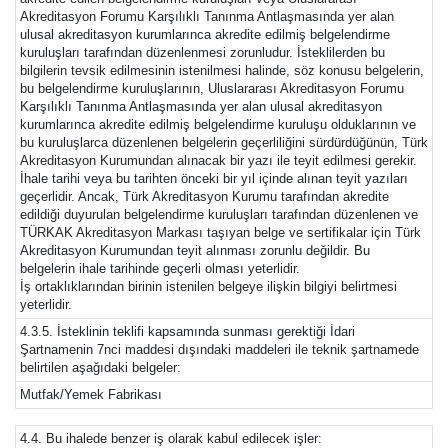
Akreditasyon Forumu Karşılıklı Tanınma Antlaşmasında yer alan
ulusal akreditasyon kurumlarınca akredite edilmiş belgelendirme
kuruluşları tarafından düzenlenmesi zorunludur. İsteklilerden bu
bilgilerin tevsik edilmesinin istenilmesi halinde, söz konusu belgelerin,
bu belgelendirme kuruluşlarının, Uluslararası Akreditasyon Forumu
Karşılıklı Tanınma Antlaşmasında yer alan ulusal akreditasyon
kurumlarınca akredite edilmiş belgelendirme kuruluşu olduklarının ve
bu kuruluşlarca düzenlenen belgelerin geçerliliğini sürdürdüğünün, Türk
Akreditasyon Kurumundan alınacak bir yazı ile teyit edilmesi gerekir.
İhale tarihi veya bu tarihten önceki bir yıl içinde alınan teyit yazıları
geçerlidir. Ancak, Türk Akreditasyon Kurumu tarafından akredite
edildiği duyurulan belgelendirme kuruluşları tarafından düzenlenen ve
TÜRKAK Akreditasyon Markası taşıyan belge ve sertifikalar için Türk
Akreditasyon Kurumundan teyit alınması zorunlu değildir. Bu
belgelerin ihale tarihinde geçerli olması yeterlidir.
İş ortaklıklarından birinin istenilen belgeye ilişkin bilgiyi belirtmesi
yeterlidir.
4.3.5. İsteklinin teklifi kapsamında sunması gerektiği İdari
Şartnamenin 7nci maddesi dışındaki maddeleri ile teknik şartnamede
belirtilen aşağıdaki belgeler:
Mutfak/Yemek Fabrikası
4.4. Bu ihalede benzer iş olarak kabul edilecek işler: