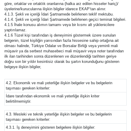
göre, ortaklar ve ortaklık oranlarına (halka arz edilen hisseler hariç)/
üyelerine/kurucularına ilişkin bilgiler idarece EKAP’tan alınır.
4.1.3. Şekli ve içeriği İdari Şartnamede belirlenen teklif mektubu.
4.1.4. Şekli ve içeriği İdari Şartnamede belirlenen geçici teminat bilgileri.
4.1.5 İhale konusu alımın tamamı veya bir kısmı alt yüklenicilere
yaptırılamaz.
4.1.6 Tüzel kişi tarafından iş deneyimini göstermek üzere sunulan
belgenin, tüzel kişiliğin yarısından fazla hissesine sahip ortağına ait
olması halinde, Türkiye Odalar ve Borsalar Birliği veya yeminli mali
müşavir ya da serbest muhasebeci mali müşavir veya noter tarafından
ilk ilan tarihinden sonra düzenlenen ve düzenlendiği tarihten geriye
doğru son bir yıldır kesintisiz olarak bu şartın korunduğunu gösteren
belgeye ilişkin bilgiler,
4.2. Ekonomik ve mali yeterliğe ilişkin belgeler ve bu belgelerin
taşıması gereken kriterler:
İdare tarafından ekonomik ve mali yeterliğe ilişkin kriter
belirtilmemiştir.
4.3. Mesleki ve teknik yeterliğe ilişkin belgeler ve bu belgelerin
taşıması gereken kriterler:
4.3.1. İş deneyimini gösteren belgelere ilişkin bilgiler: