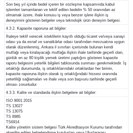
Son beş yıl içinde bedel içeren bir sözleşme kapsamında kabul
işlemleri tamamlanan ve teklif edilen bedelin % 50 oranından az
olmamak üzere, ihale konusu iş veya benzer işlere ilişkin iş
deneyimini gösteren belgeler veya teknolojik ürün deneyim belgesi.
4.3.2. Kapasite raporuna ait bilgiler:
İhaleye teklif verecek isteklilerin kayıtlı olduğu ticaret ve/veya sanayi
odası ya da esnaf ve sanatkârlar odası tarafından mevzuatına uygun
olarak düzenlenmiş, Ankara il sınırları içerisinde bulunan kendi
mutfağı veya kiralayacağı mutfağa ilişkin ihale tarihinde geçerli olan,
günlük en az 80 kişilik yemek üretimi yaptığını gösteren kapasite
raporu belgesini yeterlik bilgileri tablosunda sunması gerekmektedir. İş
ortaklığı durumunda, iş ortaklıklarındaki ortaklardan her birinin,
kapasite raporuna ilişkin olarak iş ortaklığındaki hissesi oranında
yeterliliği sağlamaları ve ihale veya son başvuru tarihinde geçerli
olması zorunludur.
4.3.3. Kalite ve standarda ilişkin belgelere ait bilgiler:
ISO 9001:2015
TS 13027
TS 13075
TS 8985
TS6914
Kalite yönetim sistem belgesi Türk Akreditasyon Kurumu tarafından
akredite edilen belgelendirme kuruluşları veya Uluslararası