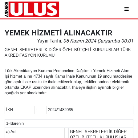
YEMEK HİZMETİ ALINACAKTIR
Yayın Tarihi:
06 Kasım 2024 Çarşamba 00:01
GENEL SEKRETERLİK DİĞER ÖZEL BÜTÇELİ KURULUŞLAR TÜRK
AKREDİTASYON KURUMU
Türk Akreditasyon Kurumu Personeline Dağıtımlı Yemek Hizmeti Alımı
İşi hizmet alımı 4734 sayılı Kamu İhale Kanununun 19 uncu maddesine
göre açık ihale usulü ile ihale edilecek olup, teklifler sadece elektronik
ortamda EKAP üzerinden alınacaktır. İhaleye ilişkin ayrıntılı bilgiler
aşağıda yer almaktadır:
İKN
:
2024/1482065
1-İdarenin
a) Adı
:
GENEL SEKRETERLİK DİĞER
ÖZEL BÜTÇELİ KURULUŞLAR