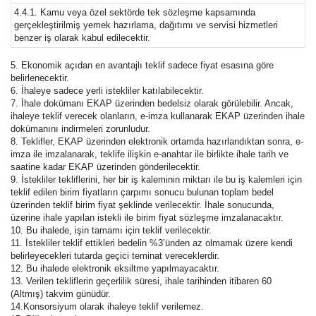
4.4.1. Kamu veya özel sektörde tek sözleşme kapsamında
gerçekleştirilmiş yemek hazırlama, dağıtımı ve servisi hizmetleri
benzer iş olarak kabul edilecektir.
5. Ekonomik açıdan en avantajlı teklif sadece fiyat esasına göre
belirlenecektir.
6. İhaleye sadece yerli istekliler katılabilecektir.
7. İhale dokümanı EKAP üzerinden bedelsiz olarak görülebilir. Ancak,
ihaleye teklif verecek olanların, e-imza kullanarak EKAP üzerinden ihale
dokümanını indirmeleri zorunludur.
8. Teklifler, EKAP üzerinden elektronik ortamda hazırlandıktan sonra, e-
imza ile imzalanarak, teklife ilişkin e-anahtar ile birlikte ihale tarih ve
saatine kadar EKAP üzerinden gönderilecektir.
9. İstekliler tekliflerini, her bir iş kaleminin miktarı ile bu iş kalemleri için
teklif edilen birim fiyatların çarpımı sonucu bulunan toplam bedel
üzerinden teklif birim fiyat şeklinde verilecektir. İhale sonucunda,
üzerine ihale yapılan istekli ile birim fiyat sözleşme imzalanacaktır.
10. Bu ihalede, işin tamamı için teklif verilecektir.
11. İstekliler teklif ettikleri bedelin %3’ünden az olmamak üzere kendi
belirleyecekleri tutarda geçici teminat vereceklerdir.
12. Bu ihalede elektronik eksiltme yapılmayacaktır.
13. Verilen tekliflerin geçerlilik süresi, ihale tarihinden itibaren 60
(Altmış) takvim günüdür.
14.Konsorsiyum olarak ihaleye teklif verilemez.