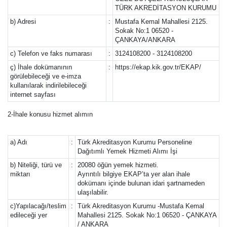
TÜRK AKREDİTASYON KURUMU
b) Adresi
:
Mustafa Kemal Mahallesi 2125.
Sokak No:1 06520 -
ÇANKAYA/ANKARA
c) Telefon ve faks numarası
:
3124108200 - 3124108200
ç) İhale dokümanının
:
https://ekap.kik.gov.tr/EKAP/
görülebileceği ve e-imza
kullanılarak indirilebileceği
internet sayfası
2-İhale konusu hizmet alımın
a) Adı
:
Türk Akreditasyon Kurumu Personeline
Dağıtımlı Yemek Hizmeti Alımı İşi
b) Niteliği, türü ve
:
20080 öğün yemek hizmeti.
miktarı
Ayrıntılı bilgiye EKAP’ta yer alan ihale
dokümanı içinde bulunan idari şartnameden
ulaşılabilir.
c)Yapılacağı/teslim
:
Türk Akreditasyon Kurumu -Mustafa Kemal
edileceği yer
Mahallesi 2125. Sokak No:1 06520 - ÇANKAYA
/ ANKARA