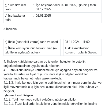
ç) Süresi/teslim
:
İşe başlama tarihi 02.01.2025, işin bitiş tarihi
tarihi
31.12.2025
d) İşe başlama
:
02.01.2025
tarihi
3-İhalenin
a) İhale (son teklif verme) tarih ve saati
:
28.11.2024 - 11:00
b) İhale komisyonunun toplantı yeri (e-
:
Türk Akreditasyon
tekliflerin açılacağı adres)
Kurumu Toplantı Salonu
4. İhaleye katılabilme şartları ve istenilen belgeler ile yeterlik
değerlendirmesinde uygulanacak kriterler:
4.1. İsteklilerin ihaleye katılabilmeleri için aşağıda sayılan belgeler ve
yeterlik kriterleri ile fiyat dışı unsurlara ilişkin bilgileri e-teklifleri
kapsamında beyan etmeleri gerekmektedir.
4.1.1.3. İhale konusu işin yerine getirilmesi için alınması zorunlu olan ve
ilgili mevzuatında o iş için özel olarak düzenlenen sicil, izin, ruhsat vb.
belgeler,
İşletme Kayıt Belgesi
4.1.2. Teklif vermeye yetkili olduğunu gösteren bilgiler;
4.1.2.1. Tüzel kişilerde; isteklilerin yönetimindeki görevliler ile ilgisine