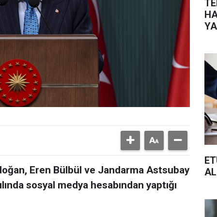
TE
HA
YA
ET
oğan, Eren Bülbül ve Jandarma Astsubay
AL
yılında sosyal medya hesabından yaptığı