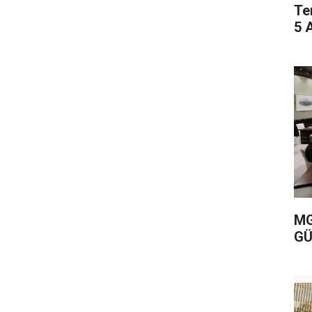
Te
5 
MG
GÜ