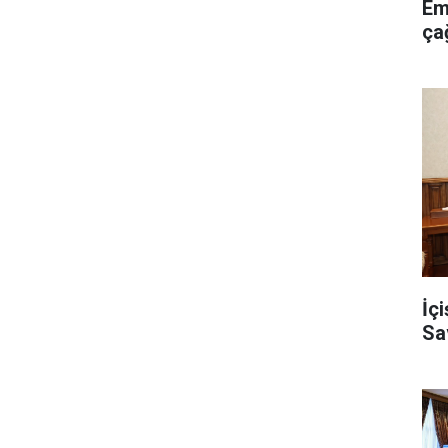
Em
ça
İç
Sa