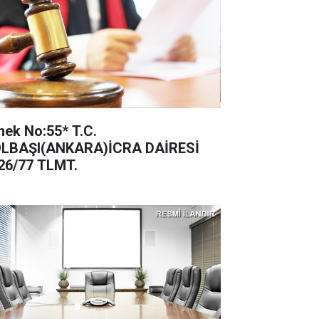
ek No:55* T.C.
LBAŞI(ANKARA)İCRA DAİRESİ
26/77 TLMT.