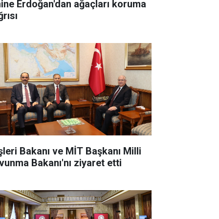
ine Erdoğan'dan ağaçları koruma
ğrısı
işleri Bakanı ve MİT Başkanı Milli
vunma Bakanı'nı ziyaret etti