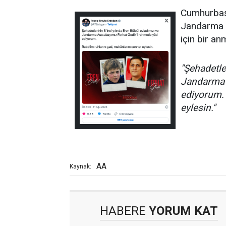
Cumhurbaşk
Jandarma A
için bir an
"Şehadetle
Jandarma 
ediyorum. 
eylesin."
AA
Kaynak:
HABERE
YORUM KAT