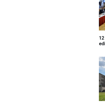
12
edi