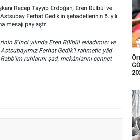
anı Recep Tayyip Erdoğan, Eren Bülbül ve
stsubay Ferhat Gedik'in şehadetlerinin 8. yılı
ma mesajı paylaştı:
rinin 8’inci yılında Eren Bülbül evladımızı ve
Astsubayımız Ferhat Gedik’i rahmetle yâd
Örn
Rabb’im ruhlarını şad, mekânlarını cennet
GÖ
20