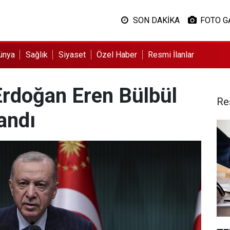
SON DAKİKA
FOTO G
ünya
Sağlık
Siyaset
Özel Haber
Resmi İlanlar
rdoğan Eren Bülbül
Re
 andı