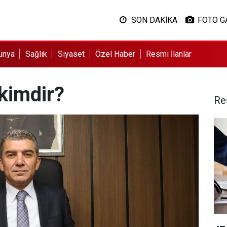
SON DAKİKA
FOTO G
ünya
Sağlık
Siyaset
Özel Haber
Resmi İlanlar
kimdir?
Re