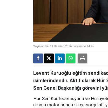
Yayınlanma:
11 Haziran 2026 Perşembe 14:26
Levent Kuruoğlu eğitim sendikacıl
isimlerindendir. Aktif olarak Hü
Sen Genel Başkanlığı görevini yü
Hür Sen Konfederasyonu ve Hürriyetç
arama motorlarında sıkça sorgulatılı