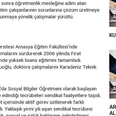
n sonra öğretmenlik mesleğine adım atan
tim çalışanlarının sorunlarına çözüm üretmeye
sunmaya yönelik çalışmalar yürüttü.
KU
rsitesi Amasya Eğitim Fakültesi’nde
alarını sürdürerek 2006 yılında Fırat
’nde yüksek lisans eğitimini tamamladı.
oğlu, doktora çalışmalarını Karadeniz Teknik
da Sosyal Bilgiler Öğretmeni olarak başlayan
edindiği tecrübeleri sendikal faaliyetlere taşıdı.
 içerisinde aktif görev üstlenerek farklı
AR
 Yaklaşık yirmi yılı aşan sendikal tecrübesi
AL
, sosyal ve özlük haklarının geliştirilmesi