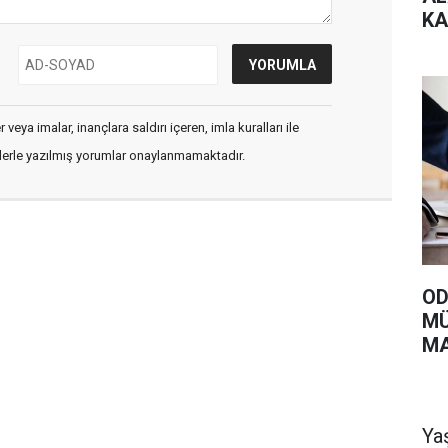
KA
VE
ÜN
veya imalar, inançlara saldırı içeren, imla kuralları ile
flerle yazılmış yorumlar onaylanmamaktadır.
OD
MÜ
MA
Ya