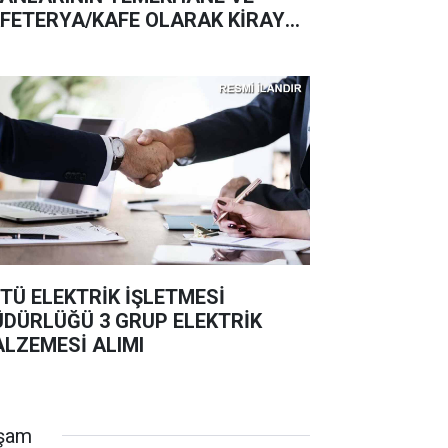
FETERYA/KAFE OLARAK KİRAYA
RİLMESİ İŞİ OSTİM TEKNİK
İVERSİTESİ REKTÖRLÜĞÜ
TÜ ELEKTRİK İŞLETMESİ
DÜRLÜĞÜ 3 GRUP ELEKTRİK
LZEMESİ ALIMI
şam