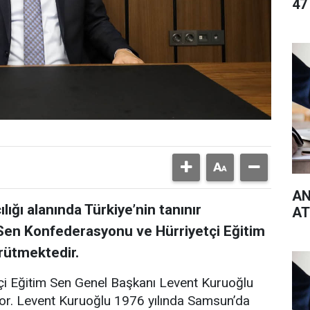
47
AN
ığı alanında Türkiye’nin tanınır
AT
r Sen Konfederasyonu ve Hürriyetçi Eğitim
rütmektedir.
i Eğitim Sen Genel Başkanı Levent Kuruoğlu
yor. Levent Kuruoğlu 1976 yılında Samsun’da