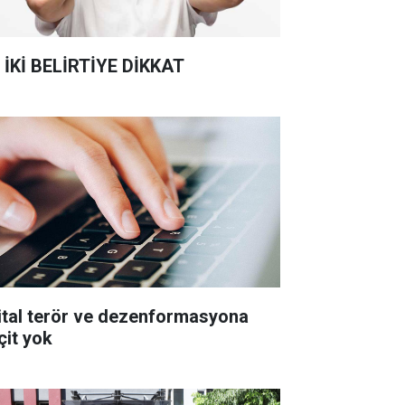
 İKİ BELİRTİYE DİKKAT
jital terör ve dezenformasyona
çit yok