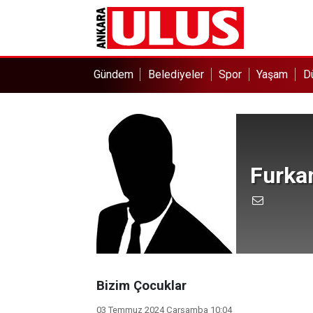
Gündem
Belediyeler
Spor
Yaşam
D
Furka
Bizim Çocuklar
03 Temmuz 2024 Çarşamba 10:04