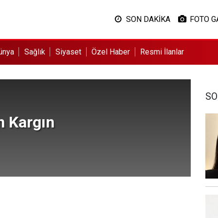
SON DAKİKA
FOTO G
ünya
Sağlık
Siyaset
Özel Haber
Resmi İlanlar
SO
n Kargın