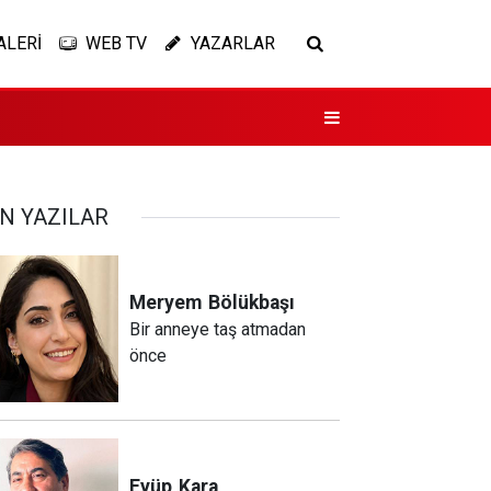
ALERİ
WEB TV
YAZARLAR
N YAZILAR
Meryem
Bölükbaşı
Bir anneye taş atmadan
önce
Eyüp
Kara