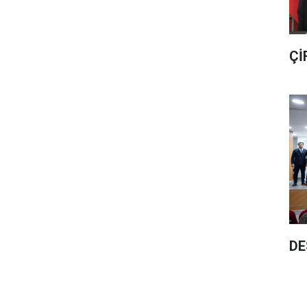
Çİ
DE