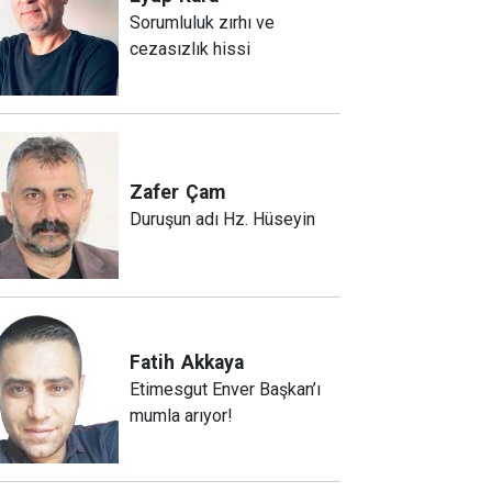
Sorumluluk zırhı ve
cezasızlık hissi
Zafer
Çam
Duruşun adı Hz. Hüseyin
Fatih
Akkaya
Etimesgut Enver Başkan’ı
mumla arıyor!