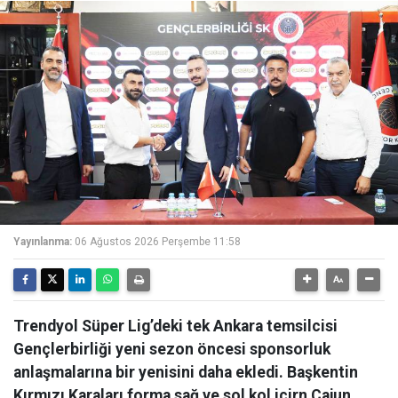
Yayınlanma:
06 Ağustos 2026 Perşembe 11:58
Trendyol Süper Lig’deki tek Ankara temsilcisi
Gençlerbirliği yeni sezon öncesi sponsorluk
anlaşmalarına bir yenisini daha ekledi. Başkentin
Kırmızı Karaları forma sağ ve sol kol içirn Cajun