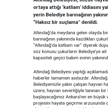
ortaya attığı ‘katliam’ iddiasını 
yerin Belediye barınağının yakını
“Haksız bir suçlama” denildi.
Altındağ’da meydana gelen olayda bir
barınağının yakınında kazdıkları çukurl
“Altındağ’da katliam var” diyerek duyu
söz konusu çukurların Belediye’ye ai
kapasiteli geçici bakım evinin yakının
Altındağ Belediyesi yaptığı açıklamad
haberler tamamen asılsızdır. Altında
Belediyemizle yakın çalışan hayvan hak
üzere, hayvan severliğiyle tanınan bi
başlayacağımız Ankara'nın en büyük v
projesini hayata geçirme arzusunda o