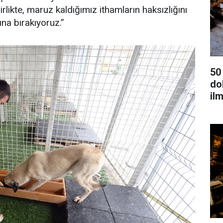
rlikte, maruz kaldığımız ithamların haksızlığını
na bırakıyoruz.”
50
dok
ilm