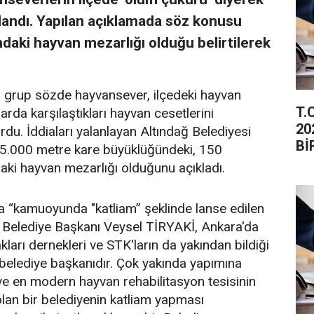
yalandı. Yapılan açıklamada söz konusu
ndaki hayvan mezarlığı olduğu belirtilerek
 grup sözde hayvansever, ilçedeki hayvan
T.
arda karşılaştıkları hayvan cesetlerini
20
rdu. İddiaları yalanlayan Altındağ Belediyesi
Bİ
t 5.000 metre kare büyüklüğündeki, 150
İL
daki hayvan mezarlığı olduğunu açıkladı.
a “kamuoyunda "katliam” şeklinde lanse edilen
ğ Belediye Başkanı Veysel TİRYAKİ, Ankara'da
ları dernekleri ve STK'ların da yakından bildiği
r belediye başkanıdır. Çok yakında yapımına
e en modern hayvan rehabilitasyon tesisinin
lan bir belediyenin katliam yapması