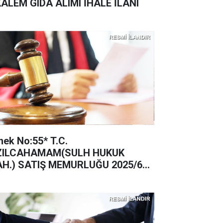
KALEM GIDA ALIMI İHALE İLANI
nek No:55* T.C.
ZILCAHAMAM(SULH HUKUK
H.) SATIŞ MEMURLUĞU 2025/62
TIŞ