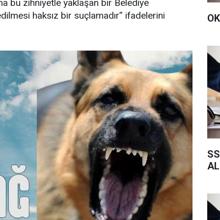
 bu zihniyetle yaklaşan bir Belediye
edilmesi haksız bir suçlamadır” ifadelerini
OK
SS
AL