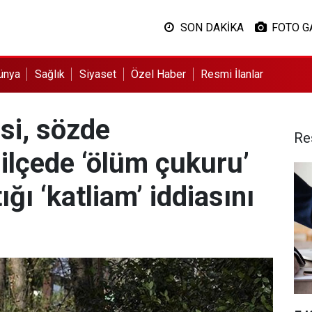
SON DAKİKA
FOTO G
ünya
Sağlık
Siyaset
Özel Haber
Resmi İlanlar
si, sözde
Re
ilçede ‘ölüm çukuru’
ığı ‘katliam’ iddiasını