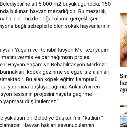
Belediyesi'ne ait 5.000 m2 büyüklüğündeki, 150
nında bulunan hayvan mezarlığıdır. Bu mezarlık,
i mahallelerimizde doğal ölümü gerçekleşen
siyona bağlı sebeplerle ölen sokak hayvanlarının
Hayvan Yaşam ve Rehabilitasyon Merkezi yapımı
limatını vermiş ve barınağımızın projesi
eli ‘Hayvan Yaşam ve Rehabilitasyon Merkezi’
 barınakları, köpek gezinme ve egzersiz alanları,
Si
 almaktadır. Bu alan köpek eğitim kampüsü
ha
ında yapımına başlayacağımız Ankara'nın en
ay
syon tesisinin projesini hayata geçirme
iam yapması düşünülemez.”
e yaklaşan bir Belediye Başkanı'nın "katliam"
uçlamadır. Hayvan hakları savunucularının