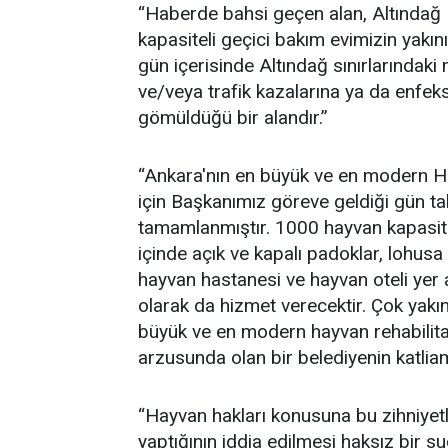
“Haberde bahsi geçen alan, Altındağ 
kapasiteli geçici bakım evimizin yakı
gün içerisinde Altındağ sınırlarındak
ve/veya trafik kazalarına ya da enfek
gömüldüğü bir alandır.”
“Ankara'nın en büyük ve en modern 
için Başkanımız göreve geldiği gün ta
tamamlanmıştır. 1000 hayvan kapasit
içinde açık ve kapalı padoklar, lohusa
hayvan hastanesi ve hayvan oteli yer
olarak da hizmet verecektir. Çok yak
büyük ve en modern hayvan rehabilita
arzusunda olan bir belediyenin katl
“Hayvan hakları konusuna bu zihniyetl
yaptığının iddia edilmesi haksız bir s