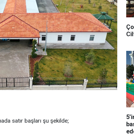
Ço
Cil
5’
ada satır başları şu şekilde;
ba
ed