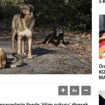
5 
Ör
KI
MA
SA
nseverlerin ilçede ‘ölüm çukuru’ diyerek