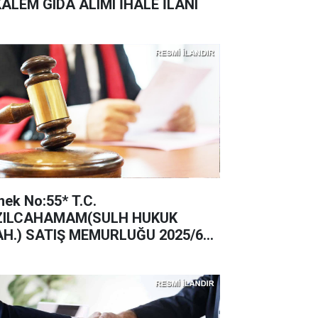
KALEM GIDA ALIMI İHALE İLANI
nek No:55* T.C.
ZILCAHAMAM(SULH HUKUK
H.) SATIŞ MEMURLUĞU 2025/62
TIŞ