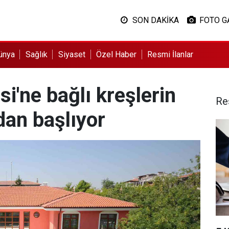
SON DAKİKA
FOTO G
ünya
Sağlık
Siyaset
Özel Haber
Resmi İlanlar
i'ne bağlı kreşlerin
Re
adan başlıyor