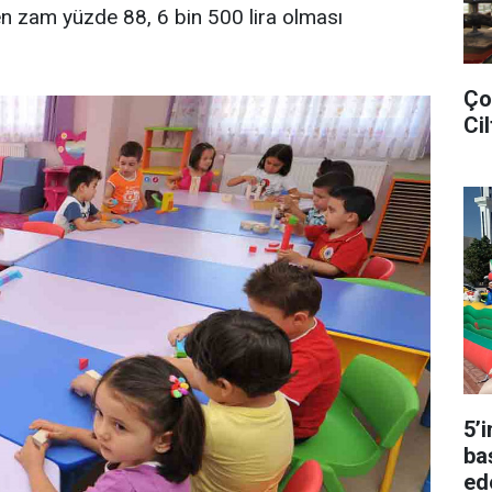
n zam yüzde 88, 6 bin 500 lira olması
Ço
Cil
5’
ba
ed