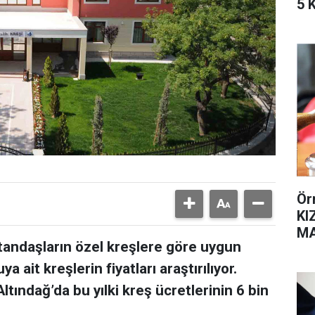
5 
Ör
KI
MA
tandaşların özel kreşlere göre uygun
SA
a ait kreşlerin fiyatları araştırılıyor.
tındağ’da bu yılki kreş ücretlerinin 6 bin