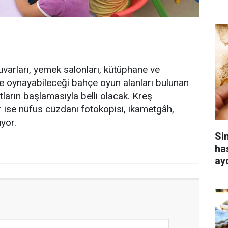
tuvarları, yemek salonları, kütüphane ve
de oynayabileceği bahçe oyun alanları bulunan
ıtların başlamasıyla belli olacak. Kreş
ler ise nüfus cüzdanı fotokopisi, ikametgâh,
uyor.
Si
ha
ay