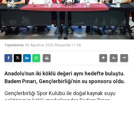
Yayınlanma:
06 Ağustos 2026 Perşembe 11:56
Anadolu'nun iki köklü değeri aynı hedefte buluştu.
Badem Pınarı, Gençlerbirliği'nin su sponsoru oldu.
Gençlerbirliği Spor Kulübü ile doğal kaynak suyu
sektörünün köklü markalarından Badem Pınarı
arasında, Su Sponsorluğu anlaşması imzalandı. Ankara
Beştepe İlhan Cavcav Tesisleri'nde düzenlenen imza
töreniyle kamuoyuna duyurulan iş birliği kapsamında
Badem Pınarı, yeni sezonda Gençlerbirliği'nin resmi su