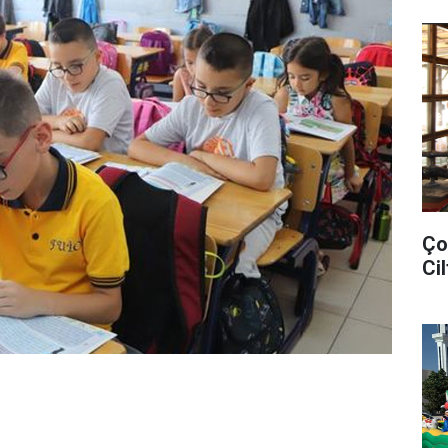
Ço
Cil