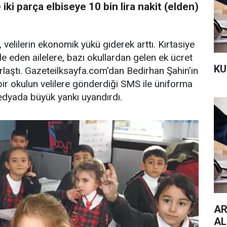
 iki parça elbiseye 10 bin lira nakit (elden)
, velilerin ekonomik yükü giderek arttı. Kırtasiye
le eden ailelere, bazı okullardan gelen ek ücret
KU
rlaştı. Gazeteilksayfa.com’dan Bedirhan Şahin’in
ir okulun velilere gönderdiği SMS ile üniforma
edyada büyük yankı uyandırdı.
AR
AL