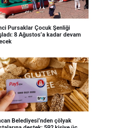
inci Pursaklar Çocuk Şenliği
şladı: 8 Ağustos’a kadar devam
ecek
ncan Belediyesi’nden çölyak
stalarına destek: 592 kişiye üç