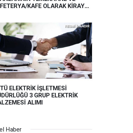
FETERYA/KAFE OLARAK KİRAYA
RİLMESİ İŞİ OSTİM TEKNİK
İVERSİTESİ REKTÖRLÜĞÜ
TÜ ELEKTRİK İŞLETMESİ
DÜRLÜĞÜ 3 GRUP ELEKTRİK
LZEMESİ ALIMI
el Haber