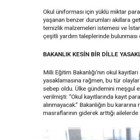
Okul üniforması için yüklü miktar para
yaşanan benzer durumları akıllara getir
temizlik malzemeleri istemesi ve İstan
çeşitli yardım taleplerinde bulunmas
BAKANLIK KESİN BİR DİLLE YASAK
Milli Eğitim Bakanlığı'nın okul kayıtlar
yasaklamasına rağmen, bu tür olayları
sebep oldu. Ülke gündemini meşgul ede
verilmişti: “Okul kayıtlarında kayıt pa
alınmayacak.” Bakanlığın bu kararına ra
masraflarının giderek arttığı ailelerd