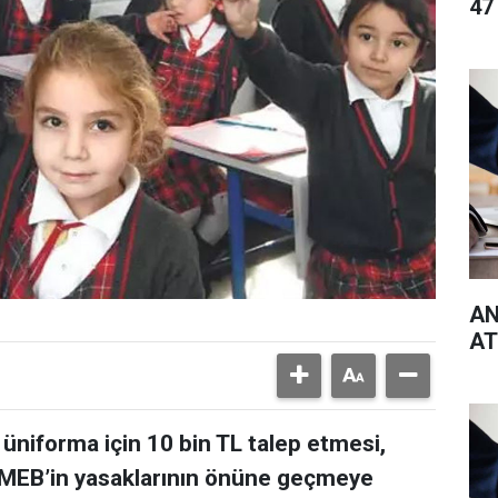
47
AN
AT
 üniforma için 10 bin TL talep etmesi,
i. MEB’in yasaklarının önüne geçmeye