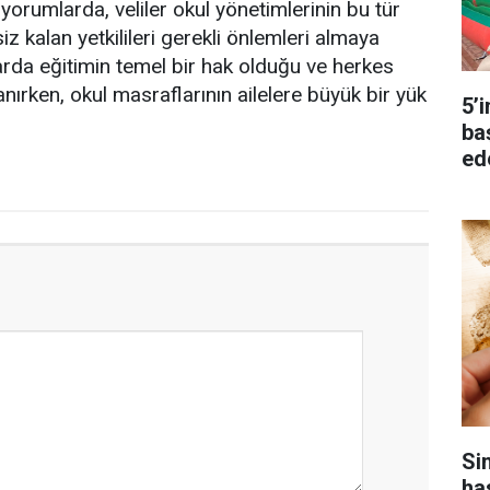
yorumlarda, veliler okul yönetimlerinin bu tür
z kalan yetkilileri gerekli önlemleri almaya
larda eğitimin temel bir hak olduğu ve herkes
lanırken, okul masraflarının ailelere büyük bir yük
5’
ba
ed
Si
ha