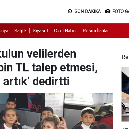
SON DAKİKA
FOTO G
ünya
Sağlık
Siyaset
Özel Haber
Resmi İlanlar
kulun velilerden
Re
bin TL talep etmesi,
artık’ dedirtti