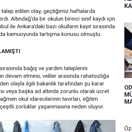
KA
 talep edilen olay, geçtiğimiz haftalarda
VE
di. Altındağ'da bir okulun birinci sınıf kaydı için
ÜN
bul ile Ankara'daki bazı okulların kayıt sırasında
ı da kamuoyunda tartışma konusu olmuştu.
LAMIŞTI
ı sırasında bağış ve yardım taleplerini
n devam etmesi, veliler arasında rahatsızlığa
n olayla ilgili bakanlık tarafından şu karar
OD
rası veya başka ad altında zorunlu olarak ücret
MÜ
ğmen okul idarecilerinin tavırları, eğitim
MA
e çeşitli zorluklar yaşanmasına neden oluyor.
Öz