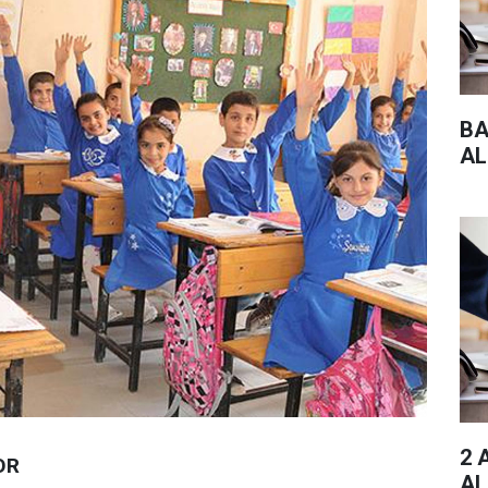
BA
AL
2 
OR
AL