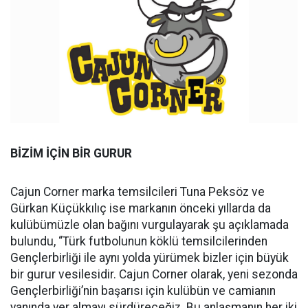
BİZİM İÇİN BİR GURUR
Cajun Corner marka temsilcileri Tuna Peksöz ve
Gürkan Küçükkılıç ise markanın önceki yıllarda da
kulübümüzle olan bağını vurgulayarak şu açıklamada
bulundu, “Türk futbolunun köklü temsilcilerinden
Gençlerbirliği ile aynı yolda yürümek bizler için büyük
bir gurur vesilesidir. Cajun Corner olarak, yeni sezonda
Gençlerbirliği’nin başarısı için kulübün ve camianın
yanında yer almayı sürdüreceğiz. Bu anlaşmanın her iki