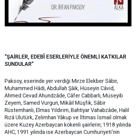
“ŞAİRLER, EDEBÎ ESERLERİYLE ÖNEMLİ KATKILAR
SUNDULAR”
Paksoy, eserinde yer verdiği Mirze Elekber Sâbir,
Muhammed Hâdi, Abdullah Şâik, Hüseyin Câvid,
Ahmed Cevad Ahundzâde, Câfer Cabbarlı, Müseyib
Zeyem, Samed Vurgun, Mikâil Müşfik, Sâbir
Rüstemhanlı, Elmas Yıldırım, Bahtiyar Vahabzâde, Halil
Rızâ Ulutürk, Zelimhan Yâkup ve İltimas İsmail olmak
üzere Kuzey Azerbaycan kökenli şairlerin; 1918 yılında
AHC, 1991 yılında ise Azerbaycan Cumhuriyeti'nin