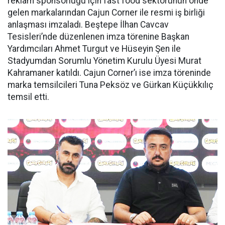
reklam sponsorluğu için fast food sektörünün önde
gelen markalarından Cajun Corner ile resmi iş birliği
anlaşması imzaladı. Beştepe İlhan Cavcav
Tesisleri’nde düzenlenen imza törenine Başkan
Yardımcıları Ahmet Turgut ve Hüseyin Şen ile
Stadyumdan Sorumlu Yönetim Kurulu Üyesi Murat
Kahramaner katıldı. Cajun Corner’ı ise imza töreninde
marka temsilcileri Tuna Peksöz ve Gürkan Küçükkılıç
temsil etti.