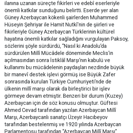
ilanına uzanan süreçte fikirleri ve edebî eserleriyle
önemli katkılar sunduğunu belirtti. Eserde yer alan
Güney Azerbaycan kökenli şairlerden Muhammed
Hüseyin Şehriyar ile Hamit Nutkî'nin de şiirleri ve
fikirleriyle Güney Azerbaycan Türklerinin kültürel
hayatına önemli katkılar sağladığını vurgulayan Paksoy,
sözlerini şöyle sürdürdü, “Nasıl ki Anadolu’da
sürdürülen Millî Mücâdele döneminde Meclis’in
açılmasından sonra İstiklâl Marşı’nın kabulü ve
kullanımı bu mücâdelenin paydaşları nezdinde büyük
bir manevî destek işlevi görmüş ise Büyük Zafer
sonrasında kurulan Türkiye Cumhuriyeti’nde de
ülkenin millî marşı olarak da birleştirici bir işlev
görmeye devam etmiştir. Benzeri bir durum (Kuzey)
Azerbaycan için de söz konusu olmuştur. Güftesi
Ahmed Cevad tarafından yazılan Azerbaycan Millî
Marşı, Azerbaycanlı sanatçı Üzeyir Hacıbeyov
tarafından bestelenmiş ve 1920 yılında Azerbaycan
Parlamentosu tarafından “Azerbaycan Millî Marşı”