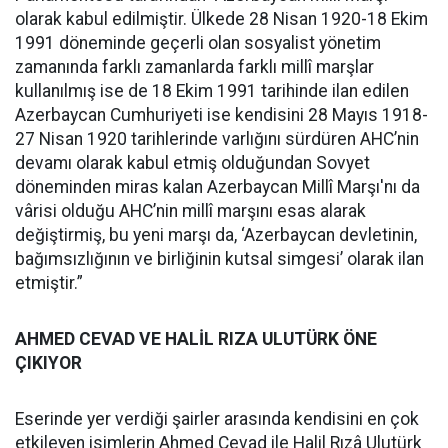
olarak kabul edilmiştir. Ülkede 28 Nisan 1920-18 Ekim
1991 döneminde geçerli olan sosyalist yönetim
zamanında farklı zamanlarda farklı millî marşlar
kullanılmış ise de 18 Ekim 1991 tarihinde ilan edilen
Azerbaycan Cumhuriyeti ise kendisini 28 Mayıs 1918-
27 Nisan 1920 tarihlerinde varlığını sürdüren AHC’nin
devamı olarak kabul etmiş olduğundan Sovyet
döneminden miras kalan Azerbaycan Millî Marşı'nı da
vârisi olduğu AHC’nin millî marşını esas alarak
değiştirmiş, bu yeni marşı da, ‘Azerbaycan devletinin,
bağımsızlığının ve birliğinin kutsal simgesi’ olarak ilan
etmiştir.”
AHMED CEVAD VE HALİL RIZA ULUTÜRK ÖNE
ÇIKIYOR
Eserinde yer verdiği şairler arasında kendisini en çok
etkileyen isimlerin Ahmed Cevad ile Halil Rızâ Ulutürk