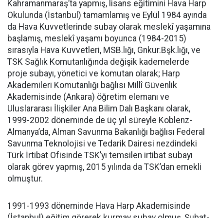
Kahramanmaraş’ta yapmış, lisans eğitimini Hava Harp
Okulunda (İstanbul) tamamlamış ve Eylül 1984 ayında
da Hava Kuvvetlerinde subay olarak meslekî yaşamına
başlamış, meslekî yaşamı boyunca (1984-2015)
sırasıyla Hava Kuvvetleri, MSB.lığı, Gnkur.Bşk.lığı, ve
TSK Sağlık Komutanlığında değişik kademelerde
proje subayı, yönetici ve komutan olarak; Harp
Akademileri Komutanlığı bağlısı Millî Güvenlik
Akademisinde (Ankara) öğretim elemanı ve
Uluslararası İlişkiler Ana Bilim Dalı Başkanı olarak,
1999-2002 döneminde de üç yıl süreyle Koblenz-
Almanya’da, Alman Savunma Bakanlığı bağlısı Federal
Savunma Teknolojisi ve Tedarik Dairesi nezdindeki
Türk İrtibat Ofisinde TSK’yı temsilen irtibat subayı
olarak görev yapmış, 2015 yılında da TSK’dan emekli
olmuştur.
1991-1993 döneminde Hava Harp Akademisinde
(İstanbul) eğitim görerek kurmay subay olmuş, Şubat-