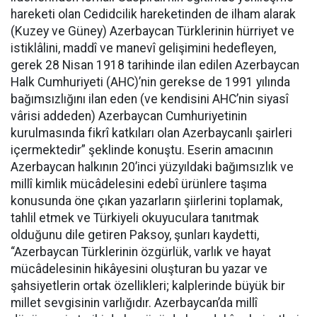
hareketi olan Cedidcilik hareketinden de ilham alarak
(Kuzey ve Güney) Azerbaycan Türklerinin hürriyet ve
istiklâlini, maddî ve manevî gelişimini hedefleyen,
gerek 28 Nisan 1918 tarihinde ilan edilen Azerbaycan
Halk Cumhuriyeti (AHC)’nin gerekse de 1991 yılında
bağımsızlığını ilan eden (ve kendisini AHC’nin siyasî
vârisi addeden) Azerbaycan Cumhuriyetinin
kurulmasında fikrî katkıları olan Azerbaycanlı şairleri
içermektedir” şeklinde konuştu. Eserin amacının
Azerbaycan halkının 20’inci yüzyıldaki bağımsızlık ve
millî kimlik mücâdelesini edebî ürünlere taşıma
konusunda öne çıkan yazarların şiirlerini toplamak,
tahlil etmek ve Türkiyeli okuyuculara tanıtmak
olduğunu dile getiren Paksoy, şunları kaydetti,
“Azerbaycan Türklerinin özgürlük, varlık ve hayat
mücâdelesinin hikâyesini oluşturan bu yazar ve
şahsiyetlerin ortak özellikleri; kalplerinde büyük bir
millet sevgisinin varlığıdır. Azerbaycan’da millî