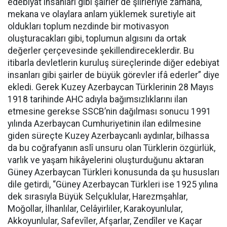
edebiyat insanları gibi şairler de şiirleriyle zamana,
mekana ve olaylara anlam yüklemek suretiyle ait
oldukları toplum nezdinde bir motivasyon
oluşturacakları gibi, toplumun algısını da ortak
değerler çerçevesinde şekillendireceklerdir. Bu
itibarla devletlerin kuruluş süreçlerinde diğer edebiyat
insanları gibi şairler de büyük görevler ifâ ederler” diye
ekledi. Gerek Kuzey Azerbaycan Türklerinin 28 Mayıs
1918 tarihinde AHC adıyla bağımsızlıklarını ilan
etmesine gerekse SSCB’nin dağılması sonucu 1991
yılında Azerbaycan Cumhuriyetinin ilan edilmesine
giden süreçte Kuzey Azerbaycanlı aydınlar, bilhassa
da bu coğrafyanın aslî unsuru olan Türklerin özgürlük,
varlık ve yaşam hikâyelerini oluşturduğunu aktaran
Güney Azerbaycan Türkleri konusunda da şu hususları
dile getirdi, “Güney Azerbaycan Türkleri ise 1925 yılına
dek sırasıyla Büyük Selçuklular, Harezmşahlar,
Moğollar, İlhanlılar, Celâyirliler, Karakoyunlular,
Akkoyunlular, Safevîler, Afşarlar, Zendîler ve Kaçar