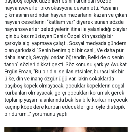
başıboş köpek düzenlemesinin ardından sözde
hayvanseverler provokasyona devam etti. Yasanın
çıkmasının ardından hayvan mezarlarını kazan ve çıkan
hayvan cesetlerini “katliam var” diyerek sunan sözde
hayvanseverler belediyelerin itina ile yalanladığı olaylar
için bu kez müzisyen Deniz Özçelik’in yazdığı bir
şarkıyla algı yapmaya çalıştı. Sosyal medyada gündem
olan şarkıdaki “Senin benim gibi bir canlı, Ve daha pür
daha inançlı, Sevgiyi ondan öğrendin, Belki de o senin
tanrın” sözleri dikkat çekti. Söz konusu şarkıya Avukat
Ergün Ercan, “Bu bir din ise ilan etsinler, burası laik bir
ülke, din ve inanç özgürlüğü var, lakin sokaklarda
başıboş köpek olmayacak, çocuklar köpeklerin doğal
kurbanları olmayacak, gerçi çocukları korumak gerek
toplanıp yaşam alanlarında bakılsa bile korkarım çocuk
kaçırıp köpeklere kurban edecekler gibi öyle distopik
bir durum…” yorumunu yaptı.