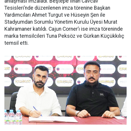
anlaşması imzaladı. Beştepe İlhan Cavcav
Tesisleri’nde düzenlenen imza törenine Başkan
Yardımcıları Ahmet Turgut ve Hüseyin Şen ile
Stadyumdan Sorumlu Yönetim Kurulu Üyesi Murat
Kahramaner katıldı. Cajun Corner’ı ise imza töreninde
marka temsilcileri Tuna Peksöz ve Gürkan Küçükkılıç
temsil etti.