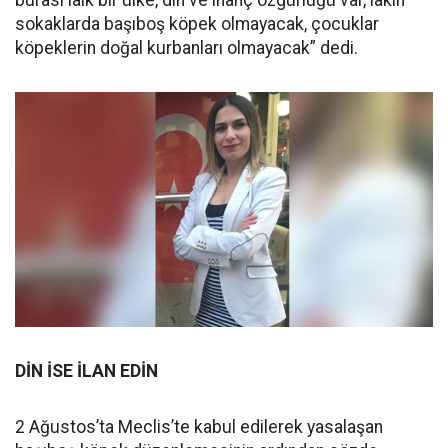
burası laik bir ülke, din ve inanç özgürlüğü var, lakin
sokaklarda başıboş köpek olmayacak, çocuklar
köpeklerin doğal kurbanları olmayacak” dedi.
DİN İSE İLAN EDİN
2 Ağustos’ta Meclis’te kabul edilerek yasalaşan