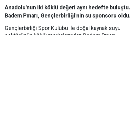
Anadolu'nun iki köklü değeri aynı hedefte buluştu.
Badem Pınarı, Gençlerbirliği'nin su sponsoru oldu.
Gençlerbirliği Spor Kulübü ile doğal kaynak suyu
sektörünün köklü markalarından Badem Pınarı
arasında, Su Sponsorluğu anlaşması imzalandı. Ankara
Beştepe İlhan Cavcav Tesisleri'nde düzenlenen imza
töreniyle kamuoyuna duyurulan iş birliği kapsamında
Badem Pınarı, yeni sezonda Gençlerbirliği'nin resmi su
sponsoru olarak kulübe destek verecek. Hayata
geçirilen iş birliği, kulübün sportif hedeflerine katkı
sağlamanın yanı sıra başkent futboluna verilen uzun
vadeli desteğin de önemli bir göstergesi oldu.
VİZYONLAR PAYLAŞILDI
Ankara Beştepe İlhan Cavcav Tesisleri'nde
düzenlenen imza töreninde Gençlerbirliği Spor Kulübü