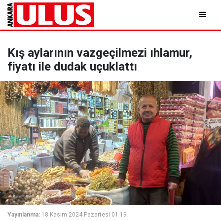
Kış aylarının vazgeçilmezi ıhlamur,
fiyatı ile dudak uçuklattı
Yayınlanma:
18 Kasım 2024 Pazartesi 01:19