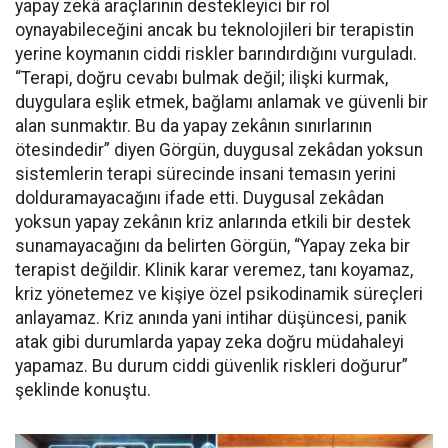
yapay zekâ araçlarının destekleyici bir rol
oynayabileceğini ancak bu teknolojileri bir terapistin
yerine koymanın ciddi riskler barındırdığını vurguladı.
“Terapi, doğru cevabı bulmak değil; ilişki kurmak,
duygulara eşlik etmek, bağlamı anlamak ve güvenli bir
alan sunmaktır. Bu da yapay zekânın sınırlarının
ötesindedir” diyen Görgün, duygusal zekâdan yoksun
sistemlerin terapi sürecinde insani temasın yerini
dolduramayacağını ifade etti. Duygusal zekâdan
yoksun yapay zekânın kriz anlarında etkili bir destek
sunamayacağını da belirten Görgün, “Yapay zeka bir
terapist değildir. Klinik karar veremez, tanı koyamaz,
kriz yönetemez ve kişiye özel psikodinamik süreçleri
anlayamaz. Kriz anında yani intihar düşüncesi, panik
atak gibi durumlarda yapay zeka doğru müdahaleyi
yapamaz. Bu durum ciddi güvenlik riskleri doğurur”
şeklinde konuştu.