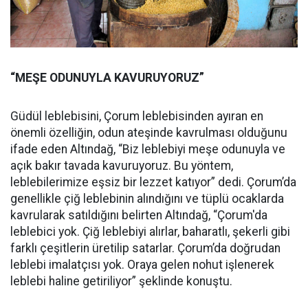
“MEŞE ODUNUYLA KAVURUYORUZ”
Güdül leblebisini, Çorum leblebisinden ayıran en
önemli özelliğin, odun ateşinde kavrulması olduğunu
ifade eden Altındağ, “Biz leblebiyi meşe odunuyla ve
açık bakır tavada kavuruyoruz. Bu yöntem,
leblebilerimize eşsiz bir lezzet katıyor” dedi. Çorum’da
genellikle çiğ leblebinin alındığını ve tüplü ocaklarda
kavrularak satıldığını belirten Altındağ, “Çorum'da
leblebici yok. Çiğ leblebiyi alırlar, baharatlı, şekerli gibi
farklı çeşitlerin üretilip satarlar. Çorum’da doğrudan
leblebi imalatçısı yok. Oraya gelen nohut işlenerek
leblebi haline getiriliyor” şeklinde konuştu.