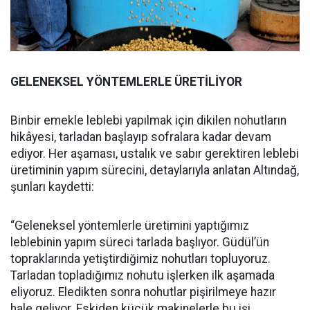
GELENEKSEL YÖNTEMLERLE ÜRETİLİYOR
Binbir emekle leblebi yapılmak için dikilen nohutların
hikâyesi, tarladan başlayıp sofralara kadar devam
ediyor. Her aşaması, ustalık ve sabır gerektiren leblebi
üretiminin yapım sürecini, detaylarıyla anlatan Altındağ,
şunları kaydetti:
“Geleneksel yöntemlerle üretimini yaptığımız
leblebinin yapım süreci tarlada başlıyor. Güdül’ün
topraklarında yetiştirdiğimiz nohutları topluyoruz.
Tarladan topladığımız nohutu işlerken ilk aşamada
eliyoruz. Eledikten sonra nohutlar pişirilmeye hazır
hale geliyor. Eskiden küçük makinelerle bu işi