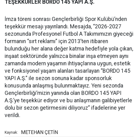
TEŞEKKÜRLER BORDO 145 YAPI A.Ş.
İmza töreni sonrası Gençlerbirliği Spor Kulübü’nden
teşekkür mesajı yayınlandı. Mesajda, “2026-2027
sezonunda Profesyonel Futbol A Takımımızın giyeceği
formanın “sırt reklamı” için 2013’ten itibaren
bulunduğu her alana değer katma hedefiyle yola çıkan,
inşaat sektöründe yalnızca binalar inşa etmeyen aynı
zamanda modern yaşamın ihtiyaçlarına uygun, estetik
ve fonksiyonel yaşam alanları tasarlayan “BORDO 145
YAPI A.Ş.” ile sezon sonuna kadar sponsorluk
konusunda anlaşmış bulunmaktayız. Yeni sezonda
Gençlerbirliği’mizin yanında olan BORDO 145 YAPI
A.Ş.’ye teşekkür ediyor ve bu anlaşmanın galibiyetlerle
dolu bir sezon getirmesini diliyoruz” ifadelerine yer
verildi.
METEHAN ÇETİN
Kaynak: