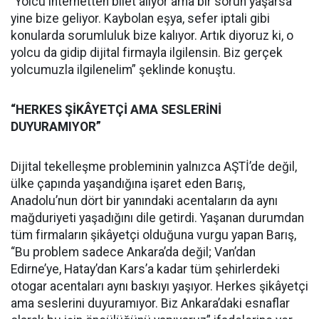
“Yolcu internetten bilet alıyor ama bir sorun yaşarsa
yine bize geliyor. Kaybolan eşya, sefer iptali gibi
konularda sorumluluk bize kalıyor. Artık diyoruz ki, o
yolcu da gidip dijital firmayla ilgilensin. Biz gerçek
yolcumuzla ilgilenelim” şeklinde konuştu.
“HERKES ŞİKÂYETÇİ AMA SESLERİNİ
DUYURAMIYOR”
Dijital tekelleşme probleminin yalnızca AŞTİ’de değil,
ülke çapında yaşandığına işaret eden Barış,
Anadolu’nun dört bir yanındaki acentaların da aynı
mağduriyeti yaşadığını dile getirdi. Yaşanan durumdan
tüm firmaların şikâyetçi olduğuna vurgu yapan Barış,
“Bu problem sadece Ankara’da değil; Van’dan
Edirne’ye, Hatay’dan Kars’a kadar tüm şehirlerdeki
otogar acentaları aynı baskıyı yaşıyor. Herkes şikâyetçi
ama seslerini duyuramıyor. Biz Ankara’daki esnaflar