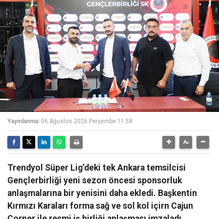
Yayınlanma:
06 Ağustos 2026 Perşembe 11:58
Trendyol Süper Lig’deki tek Ankara temsilcisi
Gençlerbirliği yeni sezon öncesi sponsorluk
anlaşmalarına bir yenisini daha ekledi. Başkentin
Kırmızı Karaları forma sağ ve sol kol içirn Cajun
Corner ile resmi iş birliği anlaşması imzaladı.