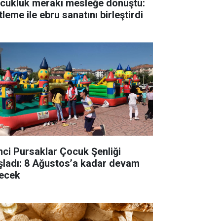
cukluk merakı mesleğe dönüştü:
tleme ile ebru sanatını birleştirdi
inci Pursaklar Çocuk Şenliği
şladı: 8 Ağustos’a kadar devam
ecek