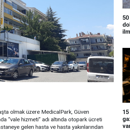
50
dok
ilm
aşta olmak üzere MedicalPark, Güven
15
ga
nda “vale hizmeti” adı altında otopark ücreti
va
astaneye gelen hasta ve hasta yakınlarından