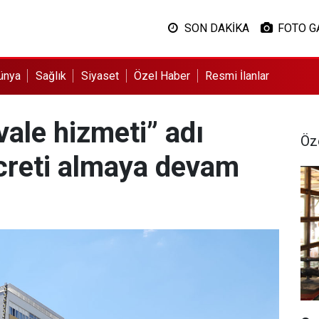
SON DAKİKA
FOTO G
ünya
Sağlık
Siyaset
Özel Haber
Resmi İlanlar
vale hizmeti” adı
Öz
ücreti almaya devam