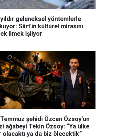
 yıldır geleneksel yöntemlerle
uyor: Siirt'in kültürel mirasını
ek ilmek işliyor
 Temmuz şehidi Özcan Özsoy'un
zi ağabeyi Tekin Özsoy: “Ya ülke
r olacaktı ya da biz ölecektik”