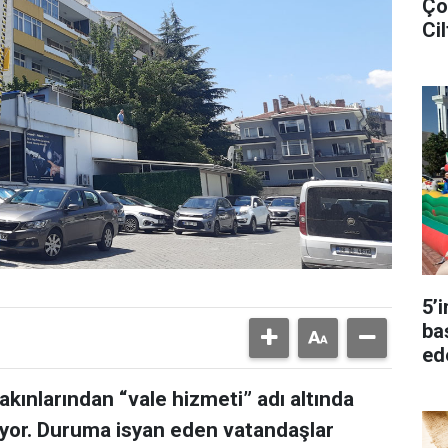
Ço
Cil
5’
ba
ed
kınlarından “vale hizmeti” adı altında
yor. Duruma isyan eden vatandaşlar