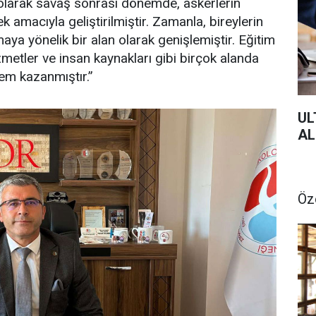
k olarak savaş sonrası dönemde, askerlerin
 amacıyla geliştirilmiştir. Zamanla, bireylerin
maya yönelik bir alan olarak genişlemiştir. Eğitim
izmetler ve insan kaynakları gibi birçok alanda
em kazanmıştır.”
UL
AL
Öz