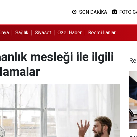
SON DAKİKA
FOTO G
ünya
Sağlık
Siyaset
Özel Haber
Resmi İlanlar
nlık mesleği ile ilgili
Re
klamalar