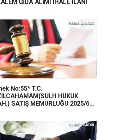
KALEM GIDA ALIMI İHALE İLANI
nek No:55* T.C.
ZILCAHAMAM(SULH HUKUK
H.) SATIŞ MEMURLUĞU 2025/62
TIŞ