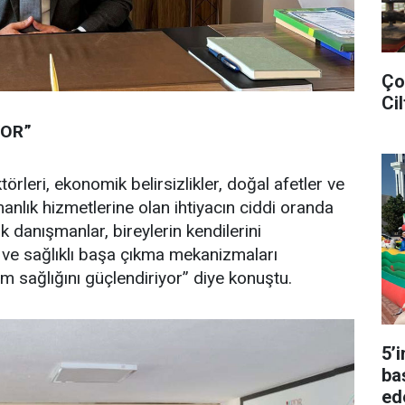
Ço
Cil
YOR”
rleri, ekonomik belirsizlikler, doğal afetler ve
anlık hizmetlerine olan ihtiyacın ciddi oranda
jik danışmanlar, bireylerin kendilerini
a ve sağlıklı başa çıkma mekanizmaları
um sağlığını güçlendiriyor” diye konuştu.
5’
ba
ed