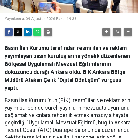
Yayınlanma:
09 Ağustos 2026 Pazar 19:33
Basın İlan Kurumu tarafından resmi ilan ve reklam
yayımlayan basın kuruluşlarına yönelik düzenlenen
Bölgesel Uygulamalı Mevzuat Eğitimlerinin
dokuzuncu durağı Ankara oldu. BİK Ankara Bölge
Müdürü Atakan Çelik “Dijital Dönüşüm” vurgusu
yaptı.
Basın İlan Kurumu’nun (BİK), resmî ilan ve reklamların
yayım sürecinde süreli yayınların mevzuata uyumunu
sağlamak ve onlara rehberlik etmek amacıyla hayata
geçirdiği "Uygulamalı Mevzuat Eğitimi", bugün Ankara
Ticaret Odası (ATO) Duatepe Salonu'nda düzenlendi.
Sektör temsilcilerinin ve ilgili personellerin yoğun