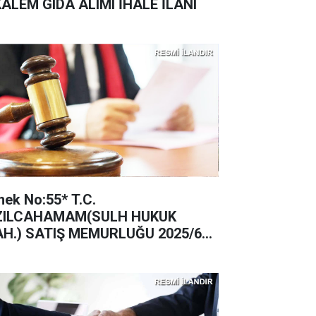
KALEM GIDA ALIMI İHALE İLANI
nek No:55* T.C.
ZILCAHAMAM(SULH HUKUK
H.) SATIŞ MEMURLUĞU 2025/62
TIŞ