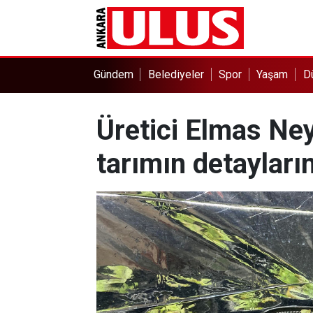
Gündem
Belediyeler
Spor
Yaşam
D
Üretici Elmas Ne
tarımın detayların