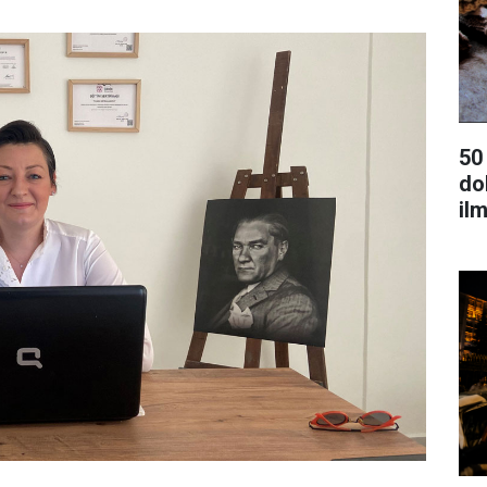
50
dok
ilm