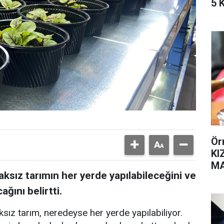
5 
Ör
KI
MA
ksız tarımın her yerde yapılabileceğini ve
SA
ğını belirtti.
sız tarım, neredeyse her yerde yapılabiliyor.