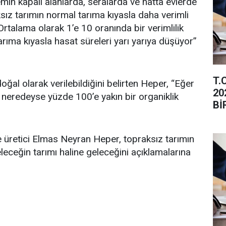
in kapalı alanlarda, seralarda ve hatta evlerde
aksız tarımın normal tarıma kıyasla daha verimli
rtalama olarak 1’e 10 oranında bir verimlilik
rıma kıyasla hasat süreleri yarı yarıya düşüyor”
T.
doğal olarak verilebildiğini belirten Heper, “Eğer
20
 neredeyse yüzde 100’e yakın bir organiklik
Bİ
İL
e üretici Elmas Neyran Heper, topraksız tarımın
eleceğin tarımı haline geleceğini açıklamalarına