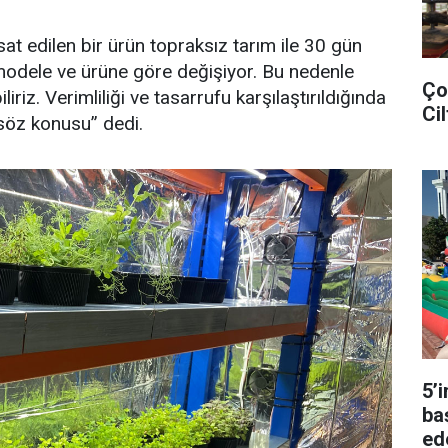
t edilen bir ürün topraksız tarım ile 30 gün
u modele ve ürüne göre değişiyor. Bu nedenle
Ço
iriz. Verimliliği ve tasarrufu karşılaştırıldığında
Cil
 söz konusu” dedi.
5’
ba
ed