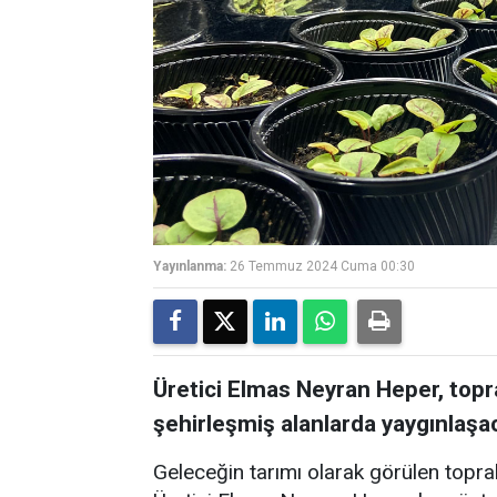
Yayınlanma:
26 Temmuz 2024 Cuma 00:30
Üretici Elmas Neyran Heper, topra
şehirleşmiş alanlarda yaygınlaşaca
Geleceğin tarımı olarak görülen toprak