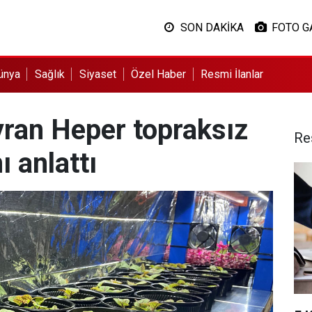
SON DAKİKA
FOTO G
ünya
Sağlık
Siyaset
Özel Haber
Resmi İlanlar
yran Heper topraksız
Re
ı anlattı