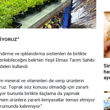
LİYORUZ”
ndirme ve ışıklandırma sistemleri ile birlikte
verilebileceğini belirten Yeşil Elmas Tarım Sahibi
Si
eleri kullandı:
ha
ay
üm mineral ve vitaminleri de verip ürünlerin
yoruz. Toprak söz konusu olmadığı için zararlı
r bununla birlikte ilaçlama da yapmak
 hem ürünlere zararlı kimyasallar temas etmiyor
rumunda kalınmıyor.”