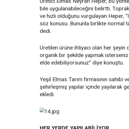
Üretici Elmas Neyran Heper, bu yöntem
bile uygulanabileceğini belirtti. Topr
ve hızlı olduğunu vurgulayan Heper, “O
söz konusu. Bununla birlikte normal ta
dedi.
Üretilen ürüne ihtiyacı olan her şeyin 
organik bir şekilde yapmak isterseniz
elde edebiliyorsunuz” diye konuştu.
Yeşil Elmas Tarım firmasının sahibi v
şehirleşmiş yapılar içinde yayılarak g
ekledi.
HER YERDE YAPILABİLİYOR