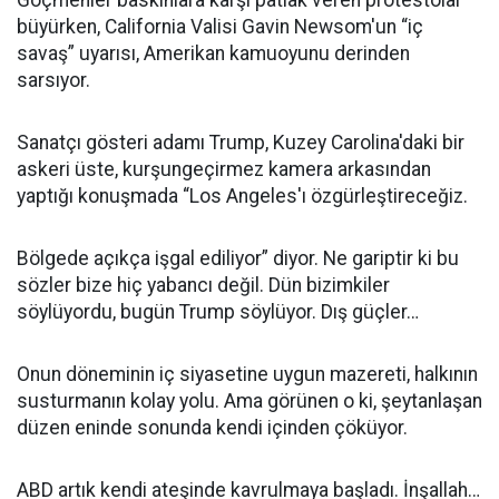
Göçmenler baskınlara karşı patlak veren protestolar
büyürken, California Valisi Gavin Newsom'un “iç
savaş” uyarısı, Amerikan kamuoyunu derinden
sarsıyor.
Sanatçı gösteri adamı Trump, Kuzey Carolina'daki bir
askeri üste, kurşungeçirmez kamera arkasından
yaptığı konuşmada “Los Angeles'ı özgürleştireceğiz.
Bölgede açıkça işgal ediliyor” diyor. Ne gariptir ki bu
sözler bize hiç yabancı değil. Dün bizimkiler
söylüyordu, bugün Trump söylüyor. Dış güçler…
Onun döneminin iç siyasetine uygun mazereti, halkının
susturmanın kolay yolu. Ama görünen o ki, şeytanlaşan
düzen eninde sonunda kendi içinden çöküyor.
ABD artık kendi ateşinde kavrulmaya başladı. İnşallah…