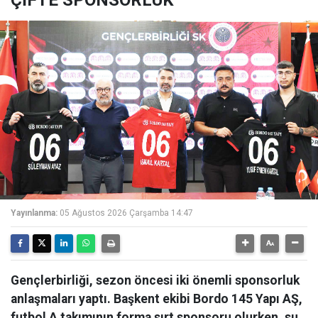
ÇİFTE SPONSORLUK
Yayınlanma:
05 Ağustos 2026 Çarşamba 14:47
Gençlerbirliği, sezon öncesi iki önemli sponsorluk
anlaşmaları yaptı. Başkent ekibi Bordo 145 Yapı AŞ,
futbol A takımının forma sırt sponsoru olurken, su