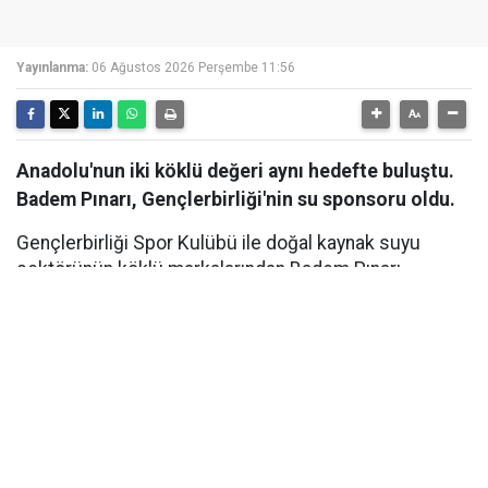
Yayınlanma:
06 Ağustos 2026 Perşembe 11:56
Anadolu'nun iki köklü değeri aynı hedefte buluştu.
Badem Pınarı, Gençlerbirliği'nin su sponsoru oldu.
Gençlerbirliği Spor Kulübü ile doğal kaynak suyu
sektörünün köklü markalarından Badem Pınarı
arasında, Su Sponsorluğu anlaşması imzalandı. Ankara
Beştepe İlhan Cavcav Tesisleri'nde düzenlenen imza
töreniyle kamuoyuna duyurulan iş birliği kapsamında
Badem Pınarı, yeni sezonda Gençlerbirliği'nin resmi su
sponsoru olarak kulübe destek verecek. Hayata
geçirilen iş birliği, kulübün sportif hedeflerine katkı
sağlamanın yanı sıra başkent futboluna verilen uzun
vadeli desteğin de önemli bir göstergesi oldu.