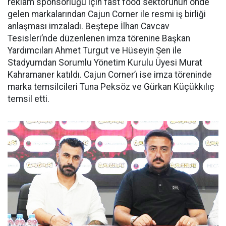
reklam sponsorluğu için fast food sektörünün önde
gelen markalarından Cajun Corner ile resmi iş birliği
anlaşması imzaladı. Beştepe İlhan Cavcav
Tesisleri’nde düzenlenen imza törenine Başkan
Yardımcıları Ahmet Turgut ve Hüseyin Şen ile
Stadyumdan Sorumlu Yönetim Kurulu Üyesi Murat
Kahramaner katıldı. Cajun Corner’ı ise imza töreninde
marka temsilcileri Tuna Peksöz ve Gürkan Küçükkılıç
temsil etti.