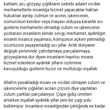
katliam, acı, gözyaşı çığlıkların sebebi adalet vicdan
merhametlerle insanlığa hizmet yapacaklar haktan
hukuktan ayrılıp zulmün ve acının, işkencenin,
sömürünün kendisi veya maşası olduysa karanlık acı
günlerin merhametin olmadığı zulüm ve işkencenin
yüzkarası insanların elinde sevgi, merhamet, aydınlığın
insanın insanca yaşaması, komşunun açken yatmadığı
özümüzün yaşayamadığı acı yıllar. Artık dünyanın
değişik yerlerinde çatırdamaya, parçalanmaya,
gözyaşlarına dur diyen insanların hayırlısı insana
hizmet edenlerin aydınlık yılların özlemine
kavuşulduğu günlerin huzur ve mutluluğu inşallah.
Allah'ın yasakladığı insanı ve vicdan olmayan zulüm ve
işkencelerle çığlıkları acıları çözüm diye yaptıkları
zulüm çarkları parçalanıyor. Çöpe gidiş ümitleri
artarken inşallah aydınlık yıllar yeni bir çağı yolu
bekleniyor. İnsanların insanlığından çıktığında ne kadar