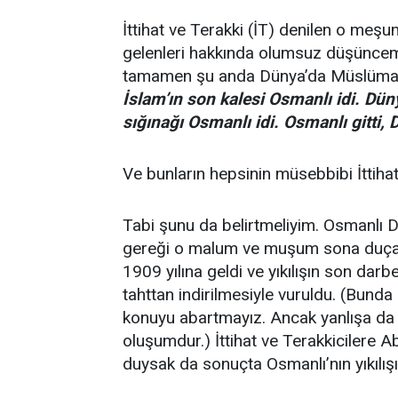
İttihat ve Terakki (İT) denilen o meşu
gelenleri hakkında olumsuz düşüncem
tamamen şu anda Dünya’da Müslümanlar
İslam’ın son kalesi Osmanlı idi. D
sığınağı Osmanlı idi. Osmanlı gitti, 
Ve bunların hepsinin müsebbibi İttiha
Tabi şunu da belirtmeliyim. Osmanlı Devl
gereği o malum ve muşum sona duçar ol
1909 yılına geldi ve yıkılışın son da
tahttan indirilmesiyle vuruldu. (Bunda
konuyu abartmayız. Ancak yanlışa da ya
oluşumdur.) İttihat ve Terakkicilere 
duysak da sonuçta Osmanlı’nın yıkılışı