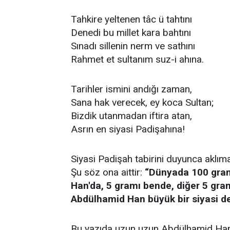
Tahkire yeltenen tâc ü tahtını
Denedi bu millet kara bahtını
Sınadı sillenin nerm ve sathını
Rahmet et sultanım suz-i ahına.
Tarihler ismini andığı zaman,
Sana hak verecek, ey koca Sultan;
Bizdik utanmadan iftira atan,
Asrın en siyasi Padişahına!
Siyasi Padişah tabirini duyunca aklım
Şu söz ona aittir:
“Dünyada 100 gram
Han'da, 5 gramı bende, diğer 5 gram
Abdülhamid Han büyük bir siyasi deh
Bu yazıda uzun uzun Abdülhamid Han