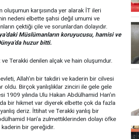
m oluşumun karşısında yer alarak İT ileri
in nedeni elbette şahsi değil umumi ve
ın çektiği çile ve sorunlardan dolayıdır.
ünya’daki Müslümanların koruyucusu, hamisi ve
Dünya’da huzur bitti.
t ve Terakki denilen alçak ve hain oluşumdur.
eti, Allah’ın bir takdiri ve kaderin bir cilvesi
du. Birçok yanlışlıklar zinciri ile gele gele
rbesi 1909 yılında Ulu Hakan Abdülhamid Han’ın
 da bir hikmet var diyerek elbette çok da fazla
nlış deriz. İttihat ve Terakki yanlış bir
Abdülhamid Han’a zulmettiklerinden dolayı öfke
 kaderin bir gereğidir.