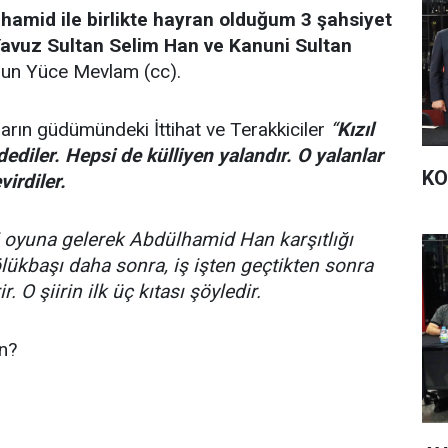
amid ile birlikte hayran olduğum 3 şahsiyet
Yavuz Sultan Selim Han ve Kanuni Sultan
sun Yüce Mevlam (cc).
rın güdümündeki İttihat ve Terakkiciler
“
Kızıl
dediler.
Hepsi de külliyen yalandır. O yalanlar
KO
virdiler.
ibi oyuna gelerek Abdülhamid Han karşıtlığı
ölükbaşı daha sonra, iş işten geçtikten sonra
. O şiirin ilk üç kıtası şöyledir.
n?