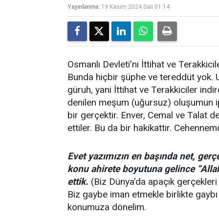
Yayınlanma:
19 Kasım 2024 Salı 01:14
Osmanlı Devleti’ni İttihat ve Terakkici
Bunda hiçbir şüphe ve tereddüt yok. 
güruh, yani İttihat ve Terakkiciler indir
denilen meşum (uğursuz) oluşumun ipl
bir gerçektir. Enver, Cemal ve Talat 
ettiler. Bu da bir hakikattir. Cehenne
Evet yazımızın en başında net, gerçe
konu ahirete boyutuna gelince “Alla
ettik.
(Biz Dünya’da apaçık gerçekleri bi
Biz gaybe iman etmekle birlikte gaybı
konumuza dönelim.