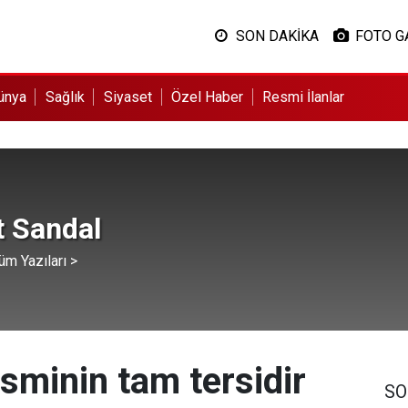
SON DAKİKA
FOTO G
ünya
Sağlık
Siyaset
Özel Haber
Resmi İlanlar
 Sandal
üm Yazıları >
 isminin tam tersidir
SO