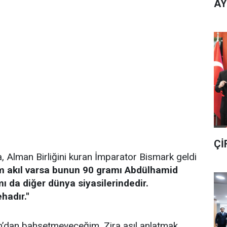
AY
Çİ
a, Alman Birliğini kuran İmparator Bismark geldi
 akıl varsa bunun 90 gramı Abdülhamid
ı da diğer dünya siyasilerindedir.
adır.''
’dan bahsetmeyeceğim. Zira asıl anlatmak