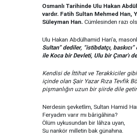
Osmanlı Tarihinde Ulu Hakan Abdülh
vardır. Fatih Sultan Mehmed Han, 
Süleyman Han.
Cümlesinden razı ol
Ulu Hakan Abdülhamid Han’a, masonla
Sultan” dediler, “istibdatçı, baskıcı” 
ile Koca bir Devleti, Ulu bir Çınar'ı de
Kendisi de İttihat ve Terakkiciler g
içinde olan Şair Yazar Rıza Tevfik B
pişmanlığın uzun bir şiirde dile getirir
Nerdesin şevketlim, Sultan Hamid Ha
Feryadım varır mı bârigâhina?
Ölüm uykusundan bir lâhza uyan,
Su nankör milletin bak günahına.