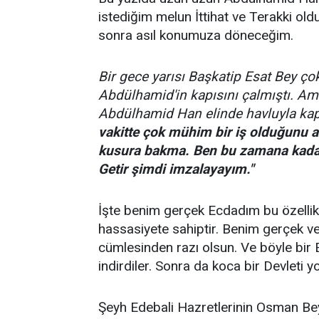
istediğim melun İttihat ve Terakki ol
sonra asıl konumuza döneceğim.
Bir gece yarısı Başkatip Esat Bey ço
Abdülhamid'in kapısını çalmıştı. Am
Abdülhamid Han elinde havluyla kap
vakitte çok mühim bir iş olduğunu a
kusura bakma. Ben bu zamana kadar 
Getir şimdi imzalayayım."
İşte benim gerçek Ecdadım bu özellikl
hassasiyete sahiptir. Benim gerçek ve
cümlesinden razı olsun. Ve böyle bir E
indirdiler. Sonra da koca bir Devleti yok
Şeyh Edebali Hazretlerinin Osman Bey’