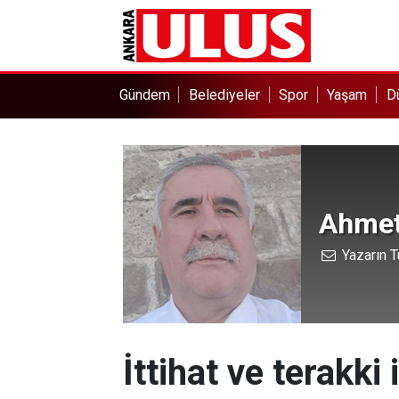
Gündem
Belediyeler
Spor
Yaşam
D
Ahmet
Yazarın T
İttihat ve terakki