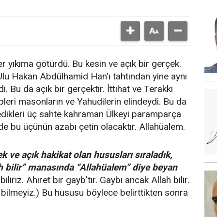
ler yıkıma götürdü. Bu kesin ve açık bir gerçek.
Ulu Hakan Abdülhamid Han'ı tahtından yine aynı
di. Bu da açık bir gerçektir. İttihat ve Terakki
eri masonların ve Yahudilerin elindeydi. Bu da
dedikleri üç sahte kahraman Ülkeyi paramparça
mde bu üçünün azabı çetin olacaktır. Allahüalem.
k ve açık hakikat olan hususları sıraladık,
h bilir” manasında “Allahüalem” diye beyan
liriz. Ahiret bir gayb’tır. Gaybı ancak Allah bilir.
 bilmeyiz.) Bu hususu böylece belirttikten sonra