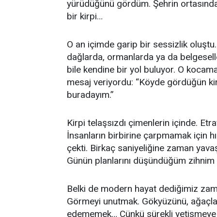
yürüdüğünü gördüm. Şehrin ortasınd
bir kirpi…
O an içimde garip bir sessizlik oluşt
dağlarda, ormanlarda ya da belgesell
bile kendine bir yol buluyor. O kocama
mesaj veriyordu: “Köyde gördüğün ki
buradayım.”
Kirpi telaşsızdı çimenlerin içinde. Et
İnsanların birbirine çarpmamak için hı
çekti. Birkaç saniyeliğine zaman yav
Günün planlarını düşündüğüm zihnim 
Belki de modern hayat dediğimiz zam
Görmeyi unutmak. Gökyüzünü, ağaçları,
edememek… Çünkü sürekli yetişmeye ç