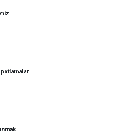
imiz
 patlamalar
runmak