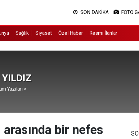
SON DAKİKA
FOTO G
ünya
Sağlık
Siyaset
Özel Haber
Resmi İlanlar
 YILDIZ
üm Yazıları >
n arasında bir nefes
SO