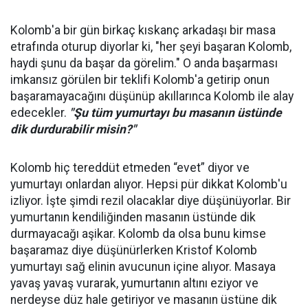
Kolomb'a bir gün birkaç kıskanç arkadaşı bir masa
etrafında oturup diyorlar ki, "her şeyi başaran Kolomb,
haydi şunu da başar da görelim." O anda başarması
imkansız görülen bir teklifi Kolomb'a getirip onun
başaramayacağını düşünüp akıllarınca Kolomb ile alay
edecekler.
"Şu tüm yumurtayı bu masanın üstünde
dik durdurabilir misin?"
Kolomb hiç tereddüt etmeden “evet” diyor ve
yumurtayı onlardan alıyor. Hepsi pür dikkat Kolomb'u
izliyor. İşte şimdi rezil olacaklar diye düşünüyorlar. Bir
yumurtanın kendiliğinden masanın üstünde dik
durmayacağı aşikar. Kolomb da olsa bunu kimse
başaramaz diye düşünürlerken Kristof Kolomb
yumurtayı sağ elinin avucunun içine alıyor. Masaya
yavaş yavaş vurarak, yumurtanın altını eziyor ve
nerdeyse düz hale getiriyor ve masanın üstüne dik