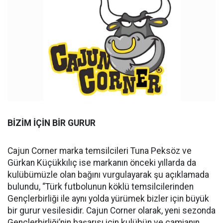
BİZİM İÇİN BİR GURUR
Cajun Corner marka temsilcileri Tuna Peksöz ve
Gürkan Küçükkılıç ise markanın önceki yıllarda da
kulübümüzle olan bağını vurgulayarak şu açıklamada
bulundu, “Türk futbolunun köklü temsilcilerinden
Gençlerbirliği ile aynı yolda yürümek bizler için büyük
bir gurur vesilesidir. Cajun Corner olarak, yeni sezonda
Gençlerbirliği’nin başarısı için kulübün ve camianın