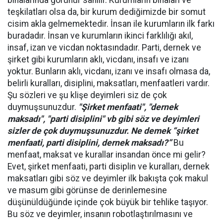
binalarında görünür sanılır. Kurumların binaları ve
teşkilatları olsa da, bir kurum dediğimizde bir somut
cisim akla gelmemektedir. İnsan ile kurumların ilk farkı
buradadır. İnsan ve kurumların ikinci farklılığı akıl,
insaf, izan ve vicdan noktasındadır. Parti, dernek ve
şirket gibi kurumların aklı, vicdanı, insafı ve izanı
yoktur. Bunların aklı, vicdanı, izanı ve insafı olmasa da,
belirli kuralları, disiplini, maksatları, menfaatleri vardır.
Şu sözleri ve şu klişe deyimleri siz de çok
duymuşsunuzdur.
"Şirket menfaati", "dernek
maksadı", "parti disiplini" vb gibi söz ve deyimleri
sizler de çok duymuşsunuzdur. Ne demek “şirket
menfaati, parti disiplini, dernek maksadı?”
Bu
menfaat, maksat ve kurallar insandan önce mi gelir?
Evet, şirket menfaati, parti disiplin ve kuralları, dernek
maksatları gibi söz ve deyimler ilk bakışta çok makul
ve masum gibi görünse de derinlemesine
düşünüldüğünde içinde çok büyük bir tehlike taşıyor.
Bu söz ve deyimler, insanın robotlaştırılmasını ve