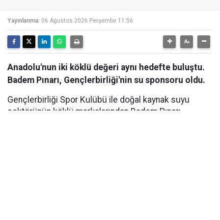
Yayınlanma:
06 Ağustos 2026 Perşembe 11:56
Anadolu'nun iki köklü değeri aynı hedefte buluştu.
Badem Pınarı, Gençlerbirliği'nin su sponsoru oldu.
Gençlerbirliği Spor Kulübü ile doğal kaynak suyu
sektörünün köklü markalarından Badem Pınarı
arasında, Su Sponsorluğu anlaşması imzalandı. Ankara
Beştepe İlhan Cavcav Tesisleri'nde düzenlenen imza
töreniyle kamuoyuna duyurulan iş birliği kapsamında
Badem Pınarı, yeni sezonda Gençlerbirliği'nin resmi su
sponsoru olarak kulübe destek verecek. Hayata
geçirilen iş birliği, kulübün sportif hedeflerine katkı
sağlamanın yanı sıra başkent futboluna verilen uzun
vadeli desteğin de önemli bir göstergesi oldu.