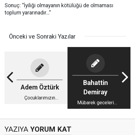
Sonuç: “İyiliği olmayanın kötülüğü de olmaması
toplum yararınadır…”
Önceki ve Sonraki Yazılar
Bahattin
Adem Öztürk
Demiray
Çocuklarımızın
Mübarek geceleri
eğitiminde; Avrupa’da
güzel geçirelim
Ders Saati, Türkiye’de
Maarif Modeli:
YAZIYA
YORUM KAT