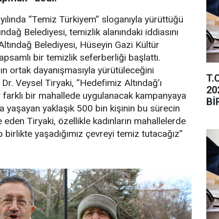
 yılında “Temiz Türkiyem” sloganıyla yürüttüğü
ndağ Belediyesi, temizlik alanındaki iddiasını
. Altındağ Belediyesi, Hüseyin Gazi Kültür
amlı bir temizlik seferberliği başlattı.
ın ortak dayanışmasıyla yürütüleceğini
T.
Dr. Veysel Tiryaki, “Hedefimiz Altındağ’ı
20
ay farklı bir mahallede uygulanacak kampanyaya
Bİ
’da yaşayan yaklaşık 500 bin kişinin bu sürecin
İL
 eden Tiryaki, özellikle kadınların mahallelerde
p birlikte yaşadığımız çevreyi temiz tutacağız”