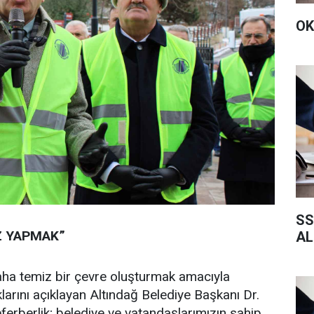
OK
SS
Z YAPMAK”
AL
daha temiz bir çevre oluşturmak amacıyla
klarını açıklayan Altındağ Belediye Başkanı Dr.
eferberlik; belediye ve vatandaşlarımızın sahip