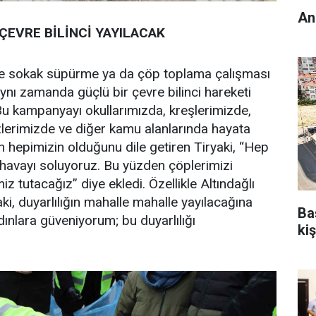
An
EVRE BİLİNCİ YAYILACAK
dece sokak süpürme ya da çöp toplama çalışması
ynı zamanda güçlü bir çevre bilinci hareketi
Bu kampanyayı okullarımızda, kreşlerimizde,
zlerimizde ve diğer kamu alanlarında hayata
 hepimizin olduğunu dile getiren Tiryaki, “Hep
ı havayı soluyoruz. Bu yüzden çöplerimizi
 tutacağız” diye ekledi. Özellikle Altındağlı
ki, duyarlılığın mahalle mahalle yayılacağına
Ba
adınlara güveniyorum; bu duyarlılığı
kiş