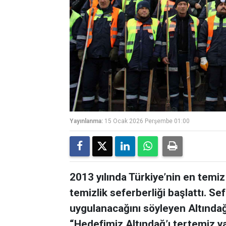
Yayınlanma:
15 Ocak 2026 Perşembe 01:00
2013 yılında Türkiye’nin en temiz 
temizlik seferberliği başlattı. Se
uygulanacağını söyleyen Altındağ
“Hedefimiz Altındağ’ı tertemiz y