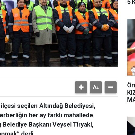
5 
Ör
KI
MA
ilçesi seçilen Altındağ Belediyesi,
SA
ferberliğin her ay farklı mahallede
 Belediye Başkanı Veysel Tiryaki,
apmak” dedi.