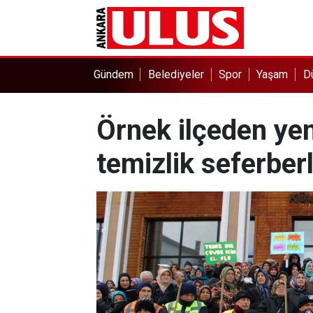
Gündem
Belediyeler
Spor
Yaşam
D
Örnek ilçeden yen
temizlik seferberl