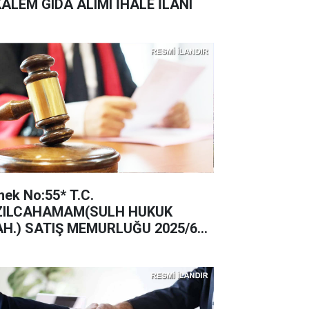
KALEM GIDA ALIMI İHALE İLANI
nek No:55* T.C.
ZILCAHAMAM(SULH HUKUK
H.) SATIŞ MEMURLUĞU 2025/62
TIŞ