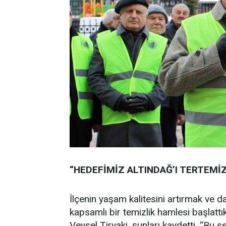
“HEDEFİMİZ ALTINDAĞ’I TERTEMİ
İlçenin yaşam kalitesini artırmak ve 
kapsamlı bir temizlik hamlesi başlattı
Veysel Tiryaki, şunları kaydetti, “Bu s