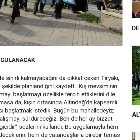
DE
UYGULANACAK
e sınırlı kalmayacağını da dikkat çeken Tiryaki,
şekilde planlandığını kaydetti. Kış mevsiminin
yı başlatmayı özellikle tercih ettiklerini dile
masa da, kışın ortasında Altındağ’da kapsamlı
ası başlatmak istedik. Bugün bu mahalledeyiz;
AL
çalışmayı sürdüreceğiz. Ben de her ay bizzat
ıcıdır” sözlerini kullandı. Bu uygulamayla hem
deceklerini hem de vatandaşlarla birebir temas