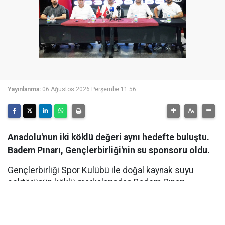
Yayınlanma:
06 Ağustos 2026 Perşembe 11:56
Anadolu'nun iki köklü değeri aynı hedefte buluştu.
Badem Pınarı, Gençlerbirliği'nin su sponsoru oldu.
Gençlerbirliği Spor Kulübü ile doğal kaynak suyu
sektörünün köklü markalarından Badem Pınarı
arasında, Su Sponsorluğu anlaşması imzalandı. Ankara
Beştepe İlhan Cavcav Tesisleri'nde düzenlenen imza
töreniyle kamuoyuna duyurulan iş birliği kapsamında