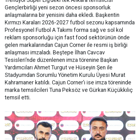
Trendyol Süper Lig’deki tek Ankara temsilcisi
Gençlerbirliği yeni sezon öncesi sponsorluk
anlaşmalarına bir yenisini daha ekledi. Başkentin
Kırmızı Karaları 2026-2027 futbol sezonu kapsamında
Profesyonel Futbol A Takımı forma sağ ve sol kol
reklam sponsorluğu için fast food sektörünün önde
gelen markalarından Cajun Corner ile resmi iş birliği
anlaşması imzaladı. Beştepe İlhan Cavcav
Tesisleri’nde düzenlenen imza törenine Başkan
Yardımcıları Ahmet Turgut ve Hüseyin Şen ile
Stadyumdan Sorumlu Yönetim Kurulu Üyesi Murat
Kahramaner katıldı. Cajun Corner’ı ise imza töreninde
marka temsilcileri Tuna Peksöz ve Gürkan Küçükkılıç
temsil etti.