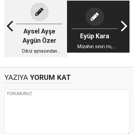
Aysel Ayşe
Eyüp Kara
Aygün Özer
Mizahın sınırı mı,
Dikiz aynasından
önyargının yansıması
siyaset yapmak:
mı?
Geçmişin
kavgasından
YAZIYA
YORUM KAT
geleceğe yer kalmadı