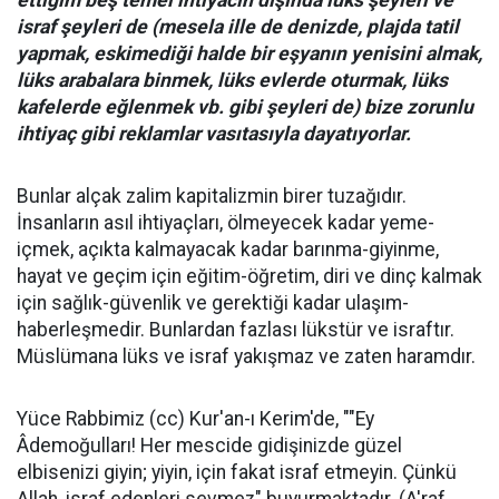
ettiğim beş temel ihtiyacın dışında lüks şeyleri ve
israf şeyleri de (mesela ille de denizde, plajda tatil
yapmak, eskimediği halde bir eşyanın yenisini almak,
lüks arabalara binmek, lüks evlerde oturmak, lüks
kafelerde eğlenmek vb. gibi şeyleri de) bize zorunlu
ihtiyaç gibi reklamlar vasıtasıyla dayatıyorlar.
Bunlar alçak zalim kapitalizmin birer tuzağıdır.
İnsanların asıl ihtiyaçları, ölmeyecek kadar yeme-
içmek, açıkta kalmayacak kadar barınma-giyinme,
hayat ve geçim için eğitim-öğretim, diri ve dinç kalmak
için sağlık-güvenlik ve gerektiği kadar ulaşım-
haberleşmedir. Bunlardan fazlası lükstür ve israftır.
Müslümana lüks ve israf yakışmaz ve zaten haramdır.
Yüce Rabbimiz (cc) Kur'an-ı Kerim'de, ""Ey
Âdemoğulları! Her mescide gidişinizde güzel
elbisenizi giyin; yiyin, için fakat israf etmeyin. Çünkü