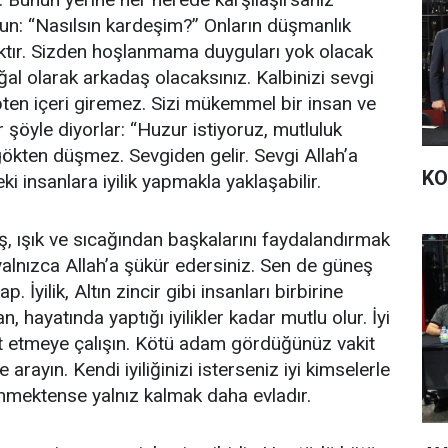
run: “Nasılsın kardeşim?” Onların düşmanlık
aktır. Sizden hoşlanmama duyguları yok olacak
oğal olarak arkadaş olacaksınız. Kalbinizi sevgi
alpten içeri giremez. Sizi mükemmel bir insan ve
 şöyle diyorlar: “Huzur istiyoruz, mutluluk
gökten düşmez. Sevgiden gelir. Sevgi Allah’a
KO
ki insanlara iyilik yapmakla yaklaşabilir.
 ışık ve sıcağından başkalarını faydalandırmak
yalnızca Allah’a şükür edersiniz. Sen de güneş
p. İyilik, Altın zincir gibi insanları birbirine
, hayatında yaptığı iyilikler kadar mutlu olur. İyi
t etmeye çalışın. Kötü adam gördüğünüz vakit
 arayın. Kendi iyiliğinizi isterseniz iyi kimselerle
inmektense yalnız kalmak daha evladır.