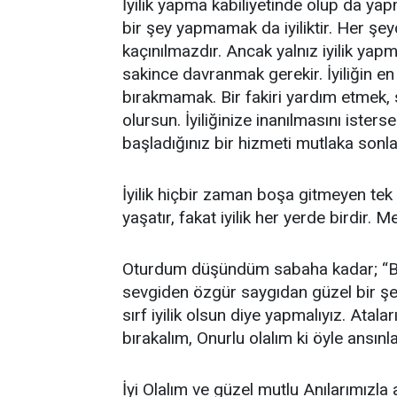
İyilik yapma kabiliyetinde olup da yap
bir şey yapmamak da iyiliktir. Her şe
kaçınılmazdır. Ancak yalnız iyilik y
sakince davranmak gerekir. İyiliğin e
bırakmamak. Bir fakiri yardım etmek,
olursun. İyiliğinize inanılmasını isters
başladığınız bir hizmeti mutlaka sonla
İyilik hiçbir zaman boşa gitmeyen tek
yaşatır, fakat iyilik her yerde birdir. Men
Oturdum düşündüm sabaha kadar; “Bir
sevgiden özgür saygıdan güzel bir şey
sırf iyilik olsun diye yapmalıyız. Atala
bırakalım, Onurlu olalım ki öyle ansınl
İyi Olalım ve güzel mutlu Anılarımızla 