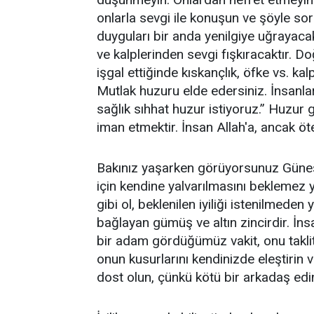
onlarla sevgi ile konuşun ve şöyle so
duyguları bir anda yenilgiye uğrayac
ve kalplerinden sevgi fışkıracaktır. D
işgal ettiğinde kıskançlık, öfke vs. k
Mutlak huzuru elde edersiniz. İnsanlar
sağlık sıhhat huzur istiyoruz.” Huzur 
iman etmektir. İnsan Allah'a, ancak öte
Bakınız yaşarken görüyorsunuz Güneş,
için kendine yalvarılmasını beklemez 
gibi ol, beklenilen iyiliği istenilmeden ya
bağlayan gümüş ve altın zincirdir. İnsan
bir adam gördüğümüz vakit, onu takli
onun kusurlarını kendinizde eleştirin ve
dost olun, çünkü kötü bir arkadaş ed