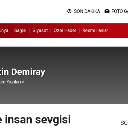
SON DAKİKA
FOTO G
ünya
Sağlık
Siyaset
Özel Haber
Resmi İlanlar
tin Demiray
üm Yazıları >
e insan sevgisi
SO