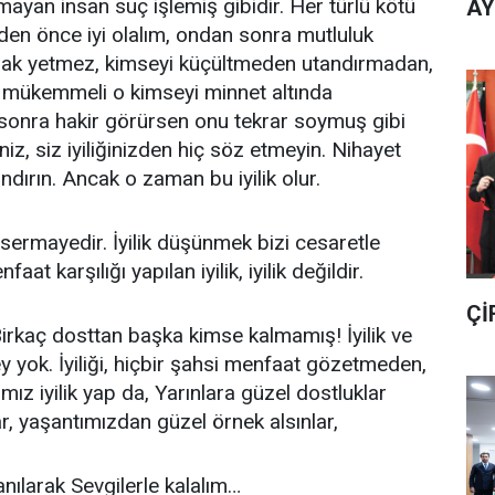
mayan insan suç işlemiş gibidir. Her türlü kötü
AY
yden önce iyi olalım, ondan sonra mutluluk
apmak yetmez, kimseyi küçültmeden utandırmadan,
n mükemmeli o kimseyi minnet altında
 sonra hakir görürsen onu tekrar soymuş gibi
eniz, siz iyiliğinizden hiç söz etmeyin. Nihayet
ndırın. Ancak o zaman bu iyilik olur.
 sermayedir. İyilik düşünmek bizi cesaretle
faat karşılığı yapılan iyilik, iyilik değildir.
Çİ
kaç dosttan başka kimse kalmamış! İyilik ve
 yok. İyiliği, hiçbir şahsi menfaat gözetmeden,
rımız iyilik yap da, Yarınlara güzel dostluklar
ar, yaşantımızdan güzel örnek alsınlar,
anılarak Sevgilerle kalalım…