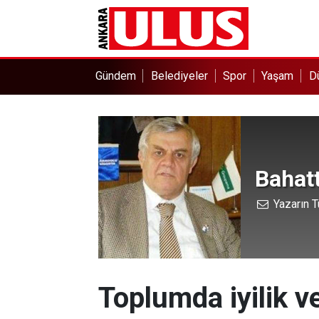
Gündem
Belediyeler
Spor
Yaşam
D
Bahat
Yazarın T
Toplumda iyilik v