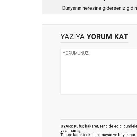
Dünyanın neresine giderseniz gidin
meslek erbabına iş var
YAZIYA
YORUM KAT
UYARI:
Küfür, hakaret, rencide edici cümleler 
yazılmamış,
Türkçe karakter kullanılmayan ve büyük har