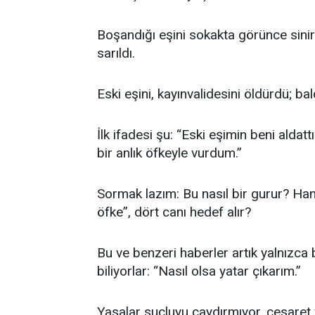
Boşandığı eşini sokakta görünce sini
sarıldı.
Eski eşini, kayınvalidesini öldürdü; ba
İlk ifadesi şu: “Eski eşimin beni ald
bir anlık öfkeyle vurdum.”
Sormak lazım: Bu nasıl bir gurur? Hang
öfke”, dört canı hedef alır?
Bu ve benzeri haberler artık yalnızca 
biliyorlar: “Nasıl olsa yatar çıkarım.”
Yasalar suçluyu caydırmıyor, cesaret 