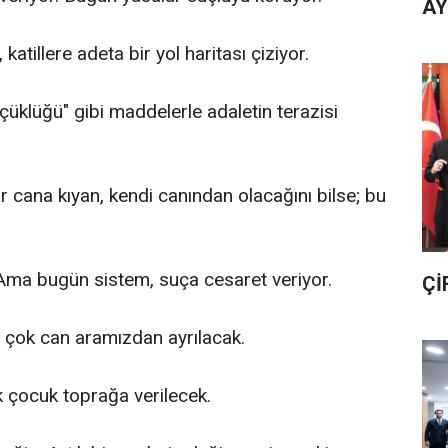
AY
 katillere adeta bir yol haritası çiziyor.
 küçüklüğü" gibi maddelerle adaletin terazisi
Bir cana kıyan, kendi canından olacağını bilse; bu
. Ama bugün sistem, suça cesaret veriyor.
Çİ
a çok can aramızdan ayrılacak.
 çocuk toprağa verilecek.