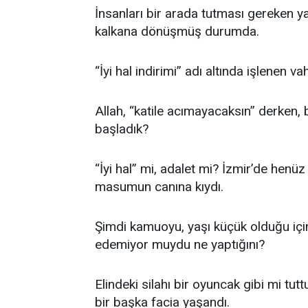
İnsanları bir arada tutması gereken ya
kalkana dönüşmüş durumda.
“İyi hal indirimi” adı altında işlenen v
Allah, “katile acımayacaksın” derken, 
başladık?
“İyi hal” mi, adalet mi? İzmir’de henüz
masumun canına kıydı.
Şimdi kamuoyu, yaşı küçük olduğu için
edemiyor muydu ne yaptığını?
Elindeki silahı bir oyuncak gibi mi tut
bir başka facia yaşandı.