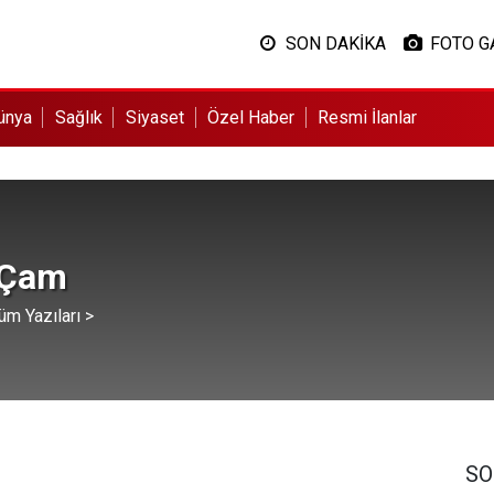
SON DAKİKA
FOTO G
ünya
Sağlık
Siyaset
Özel Haber
Resmi İlanlar
 Çam
üm Yazıları >
SO