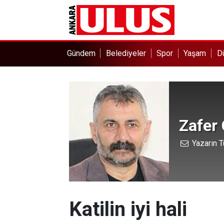
Gündem
Belediyeler
Spor
Yaşam
D
Zafer
Yazarın T
Katilin iyi hali