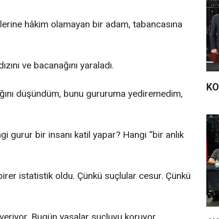
rlerine hâkim olamayan bir adam, tabancasına
ldızını ve bacanağını yaraladı.
KO
attığını düşündüm, bunu gururuma yediremedim,
i gurur bir insanı katil yapar? Hangi “bir anlık
birer istatistik oldu. Çünkü suçlular cesur. Çünkü
veriyor. Bugün yasalar suçluyu koruyor.